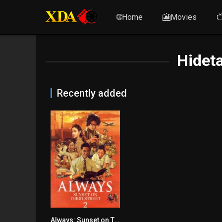
🌐Home
🎦Movies

Hidet
Recently added
Always: Sunset on Third Street 2
7.5