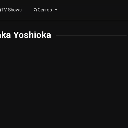
TV Shows
📁Genres
aka Yoshioka