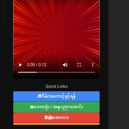
Quick Links
🎁ဂိမ်းအကောင့်ဖွင့်ရန်
📖ဘောလုံး / အနုပညာသတင်း
🔞🎦အောကား
🔞လူကြီးစာပေ