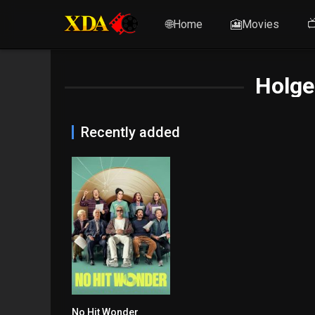
🌐Home
🎦Movies

Holge
Recently added
No Hit Wonder
6.7