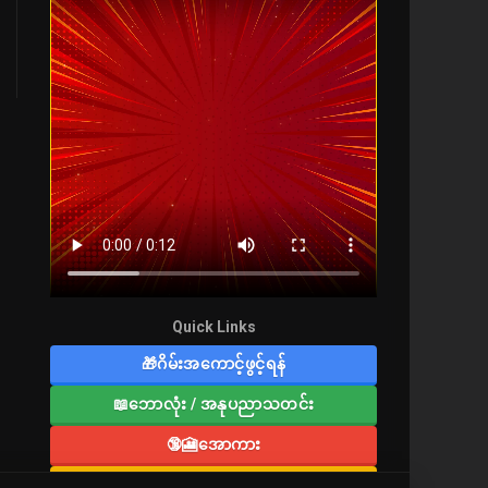
Quick Links
🎁ဂိမ်းအကောင့်ဖွင့်ရန်
📖ဘောလုံး / အနုပညာသတင်း
🔞🎦အောကား
🔞လူကြီးစာပေ