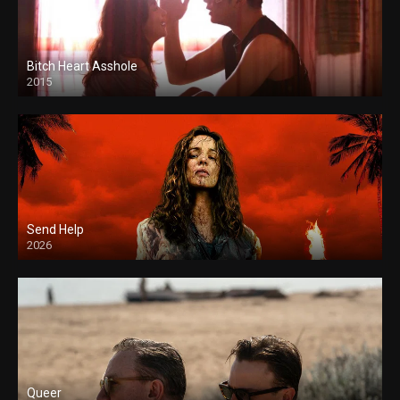
Bitch Heart Asshole
2015
Send Help
2026
Queer