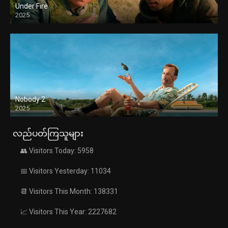
Under Fire
2025
Nobody 2
2025
လည်ပတ်ကြသူများ
👥 Visitors Today: 5958
📅 Visitors Yesterday: 11034
📆 Visitors This Month: 138331
📈 Visitors This Year: 2227682