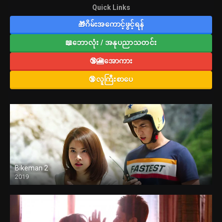
Quick Links
🎁ဂိမ်းအကောင့်ဖွင့်ရန်
📖ဘောလုံး / အနုပညာသတင်း
🔞🎦အောကား
🔞လူကြီးစာပေ
Bikeman 2
2019