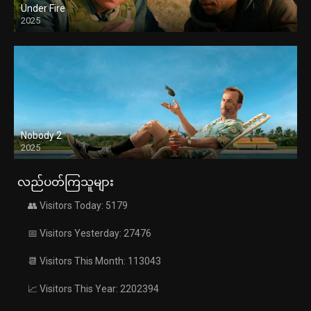
Under Fire
2025
Nobody 2
2025
လည်ပတ်ကြသူများ
👥 Visitors Today: 5179
📅 Visitors Yesterday: 27476
📆 Visitors This Month: 113043
📈 Visitors This Year: 2202394