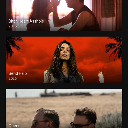
Bitch Heart Asshole
2015
Send Help
2026
Queer