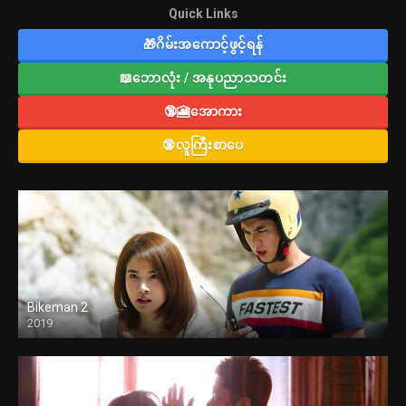
Quick Links
🎁ဂိမ်းအကောင့်ဖွင့်ရန်
📖ဘောလုံး / အနုပညာသတင်း
🔞🎦အောကား
🔞လူကြီးစာပေ
Bikeman 2
2019