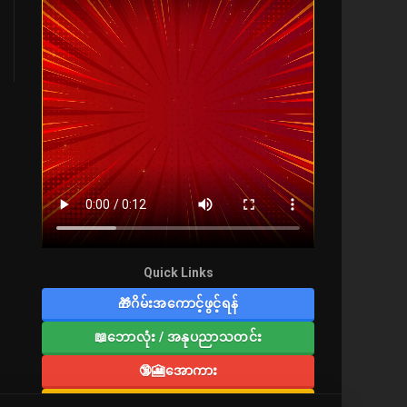
Quick Links
🎁ဂိမ်းအကောင့်ဖွင့်ရန်
📖ဘောလုံး / အနုပညာသတင်း
🔞🎦အောကား
🔞လူကြီးစာပေ