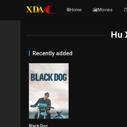
🌐Home
🎦Movies

Hu 
Recently added
Black Dog
7.1