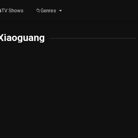
TV Shows
📁Genres
Xiaoguang