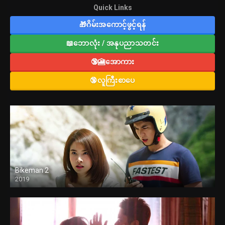
Quick Links
🎁ဂိမ်းအကောင့်ဖွင့်ရန်
📖ဘောလုံး / အနုပညာသတင်း
🔞🎦အောကား
🔞လူကြီးစာပေ
Bikeman 2
2019