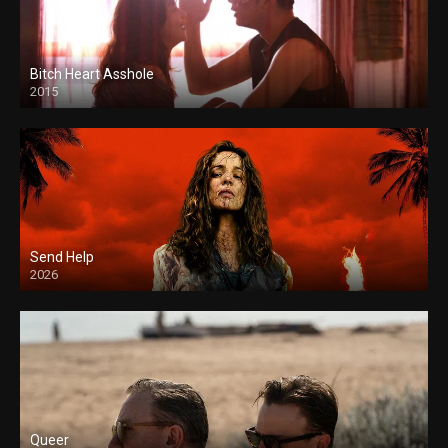
Bitch Heart Asshole
2015
Send Help
2026
Queer