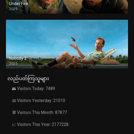
Under Fire
2025
Nobody 2
2025
လည်ပတ်ကြသူများ
👥 Visitors Today: 7489
📅 Visitors Yesterday: 21010
📆 Visitors This Month: 87877
📈 Visitors This Year: 2177228