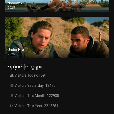
Nobody 2
2025
Under Fire
2025
လည်ပတ်ကြသူများ
👥 Visitors Today: 1591
📅 Visitors Yesterday: 13475
📆 Visitors This Month: 122930
📈 Visitors This Year: 2212281