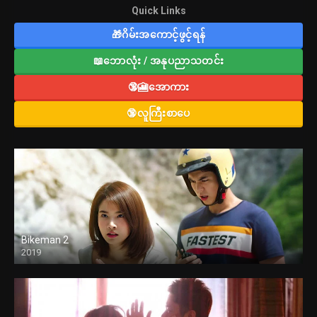
Quick Links
🎁ဂိမ်းအကောင့်ဖွင့်ရန်
📖ဘောလုံး / အနုပညာသတင်း
🔞🎦အောကား
🔞လူကြီးစာပေ
Bikeman 2
2019