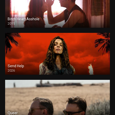
Bitch Heart Asshole
2015
Send Help
2026
Queer