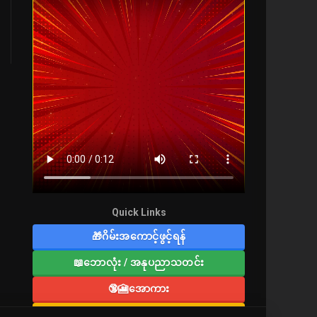
Quick Links
🎁ဂိမ်းအကောင့်ဖွင့်ရန်
📖ဘောလုံး / အနုပညာသတင်း
🔞🎦အောကား
🔞လူကြီးစာပေ