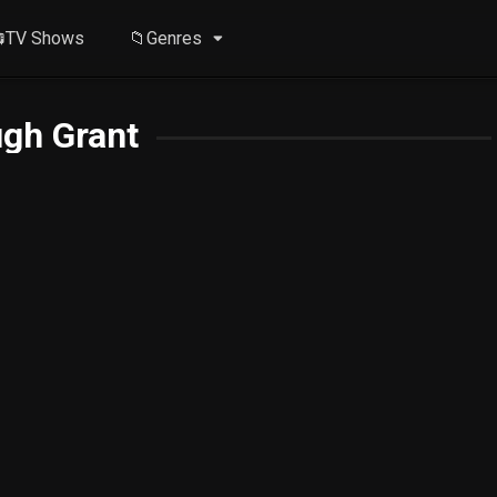
TV Shows
📁Genres
gh Grant