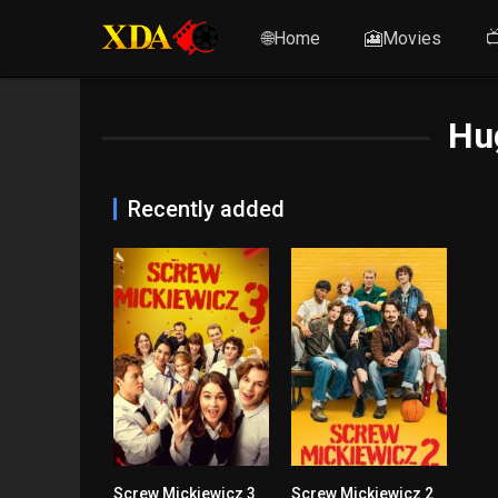
🌐Home
🎦Movies

Hu
Recently added
Screw Mickiewicz 3
Screw Mickiewicz 2
0
5.9