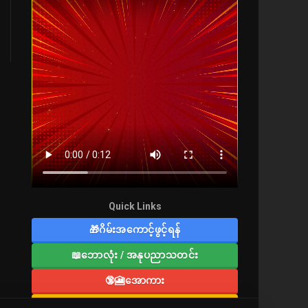
Quick Links
🎁ဂိမ်းအကောင့်ဖွင့်ရန်
📖ဘောလုံး / အနုပညာသတင်း
🔞🎦အောကား
🔞လူကြီးစာပေ