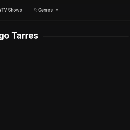
TV Shows
📁Genres
go Tarres