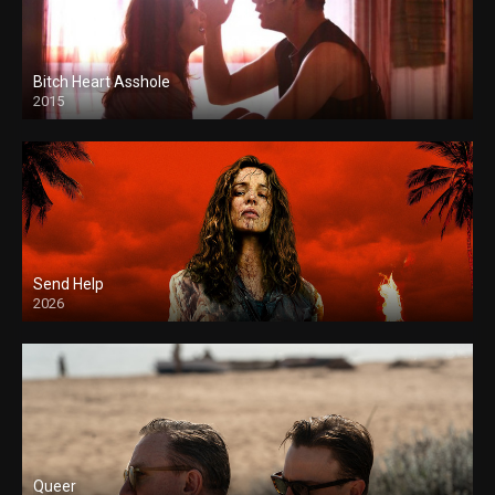
Bitch Heart Asshole
2015
Send Help
2026
Queer