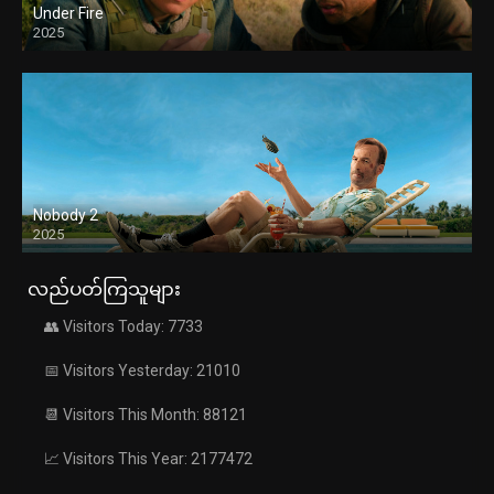
Under Fire
2025
Nobody 2
2025
လည်ပတ်ကြသူများ
👥 Visitors Today: 7733
📅 Visitors Yesterday: 21010
📆 Visitors This Month: 88121
📈 Visitors This Year: 2177472