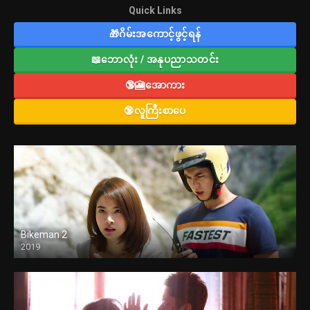
Quick Links
🎁ဂိမ်းအကောင့်ဖွင့်ရန်
📖ဘောလုံး / အနုပညာသတင်း
🔞🎦အောကား
🔞လူကြီးစာပေ
Bikeman 2
2019