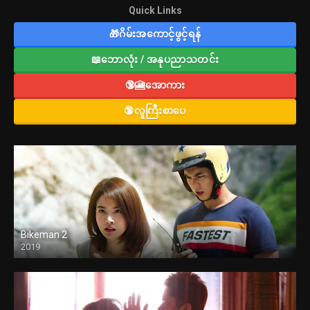
Quick Links
🎁ဂိမ်းအကောင့်ဖွင့်ရန်
📖ဘောလုံး / အနုပညာသတင်း
🔞🎦အောကား
🔞လူကြီးစာပေ
Bikeman 2
2019