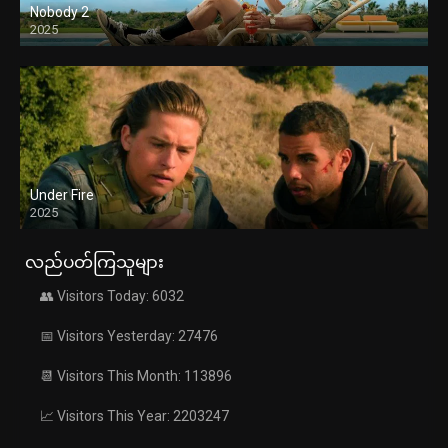
Nobody 2
2025
Under Fire
2025
လည်ပတ်ကြသူများ
👥 Visitors Today: 6032
📅 Visitors Yesterday: 27476
📆 Visitors This Month: 113896
📈 Visitors This Year: 2203247