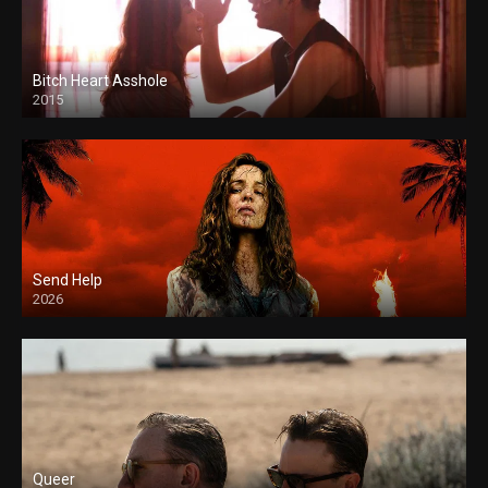
Bitch Heart Asshole
2015
Send Help
2026
Queer