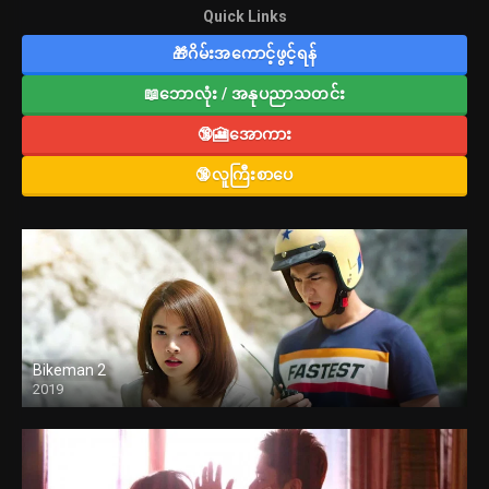
Quick Links
🎁ဂိမ်းအကောင့်ဖွင့်ရန်
📖ဘောလုံး / အနုပညာသတင်း
🔞🎦အောကား
🔞လူကြီးစာပေ
Bikeman 2
2019