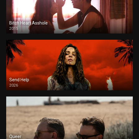
Bitch Heart Asshole
2015
Send Help
2026
Queer