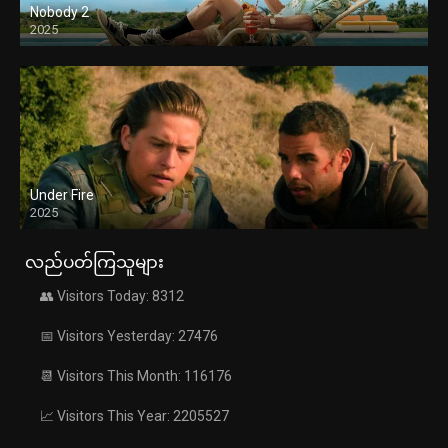
Nobody 2
2025
Under Fire
2025
လည်ပတ်ကြသူများ
👥 Visitors Today: 8312
📅 Visitors Yesterday: 27476
📆 Visitors This Month: 116176
📈 Visitors This Year: 2205527