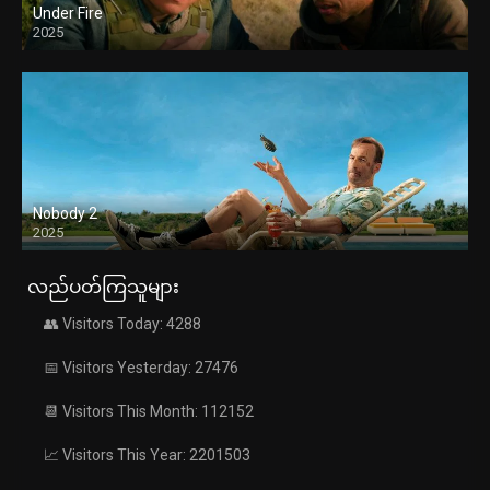
Under Fire
2025
Nobody 2
2025
လည်ပတ်ကြသူများ
👥 Visitors Today: 4288
📅 Visitors Yesterday: 27476
📆 Visitors This Month: 112152
📈 Visitors This Year: 2201503