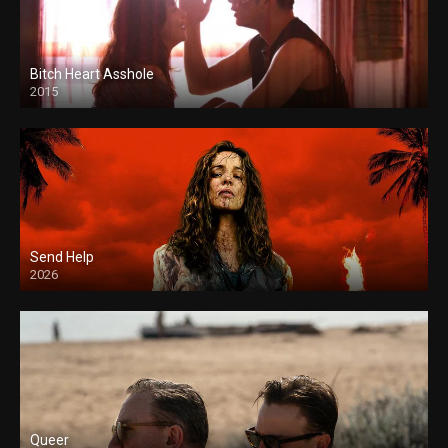
Bitch Heart Asshole
2015
Send Help
2026
Queer