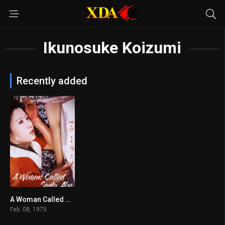
Ikunosuke Koizumi
Recently added
A Woman Called Sada Abe
6.1
Feb. 08, 1975