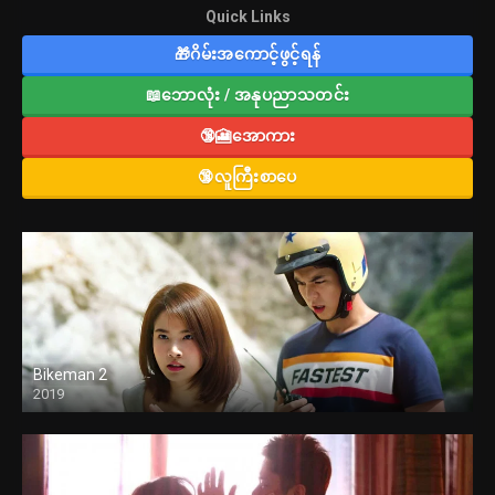
Quick Links
🎁ဂိမ်းအကောင့်ဖွင့်ရန်
📖ဘောလုံး / အနုပညာသတင်း
🔞🎦အောကား
🔞လူကြီးစာပေ
Bikeman 2
2019