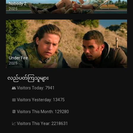
Nobody 2
2025
Under Fire
2025
လည်ပတ်ကြသူများ
👥 Visitors Today: 7941
📅 Visitors Yesterday: 13475
📆 Visitors This Month: 129280
📈 Visitors This Year: 2218631