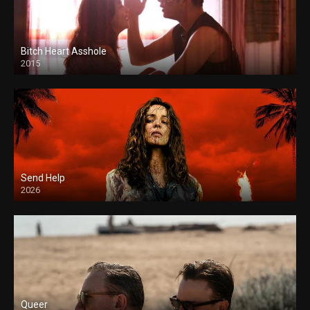
Bitch Heart Asshole
2015
Send Help
2026
Queer