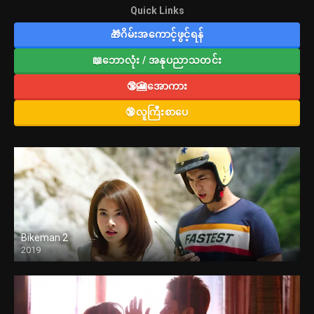
Quick Links
🎁ဂိမ်းအကောင့်ဖွင့်ရန်
📖ဘောလုံး / အနုပညာသတင်း
🔞🎦အောကား
🔞လူကြီးစာပေ
Bikeman 2
2019