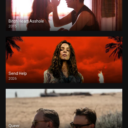
Bitch Heart Asshole
2015
Send Help
2026
Queer