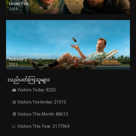
Under Fire
2025
Nobody 2
2025
လည်ပတ်ကြသူများ
👥 Visitors Today: 8225
📅 Visitors Yesterday: 21010
📆 Visitors This Month: 88613
📈 Visitors This Year: 2177964