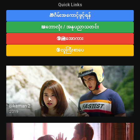
Quick Links
🎁ဂိမ်းအကောင့်ဖွင့်ရန်
📖ဘောလုံး / အနုပညာသတင်း
🔞🎦အောကား
🔞လူကြီးစာပေ
Bikeman 2
2019