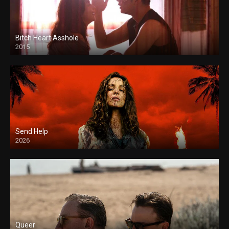
Bitch Heart Asshole
2015
Send Help
2026
Queer