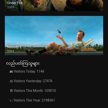
Under Fire
2025
Nobody 2
2025
လည်ပတ်ကြသူများ
👥 Visitors Today: 1146
📅 Visitors Yesterday: 27476
📆 Visitors This Month: 109010
📈 Visitors This Year: 2198361