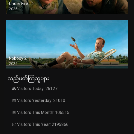
Under Fire
2025
Nobody 2
2025
လည်ပတ်ကြသူများ
👥 Visitors Today: 26127
📅 Visitors Yesterday: 21010
📆 Visitors This Month: 106515
📈 Visitors This Year: 2195866