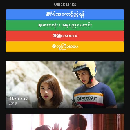
Quick Links
🎁ဂိမ်းအကောင့်ဖွင့်ရန်
📖ဘောလုံး / အနုပညာသတင်း
🔞🎦အောကား
🔞လူကြီးစာပေ
Bikeman 2
2019