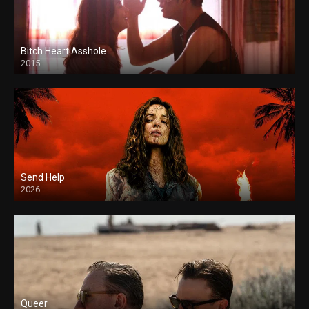
Bitch Heart Asshole
2015
Send Help
2026
Queer