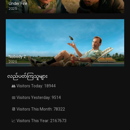
Under Fire
2025
Nobody 2
2025
လည်ပတ်ကြသူများ
👥 Visitors Today: 18944
📅 Visitors Yesterday: 9514
📆 Visitors This Month: 78322
📈 Visitors This Year: 2167673