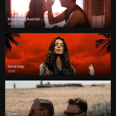
Bitch Heart Asshole
2015
Send Help
2026
Queer