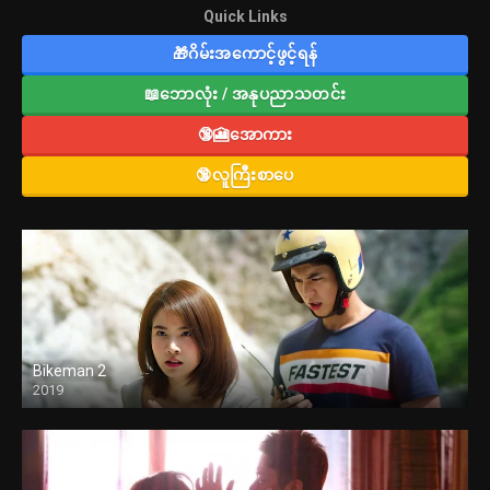
Quick Links
🎁ဂိမ်းအကောင့်ဖွင့်ရန်
📖ဘောလုံး / အနုပညာသတင်း
🔞🎦အောကား
🔞လူကြီးစာပေ
Bikeman 2
2019