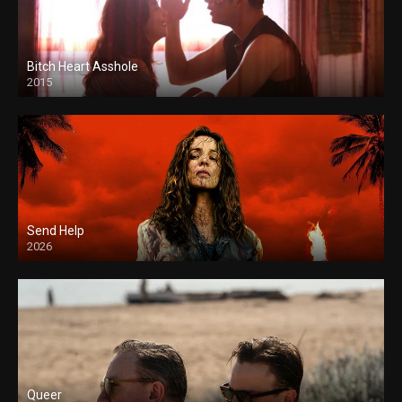
Bitch Heart Asshole
2015
Send Help
2026
Queer