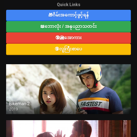
Quick Links
🎁ဂိမ်းအကောင့်ဖွင့်ရန်
📖ဘောလုံး / အနုပညာသတင်း
🔞🎦အောကား
🔞လူကြီးစာပေ
Bikeman 2
2019