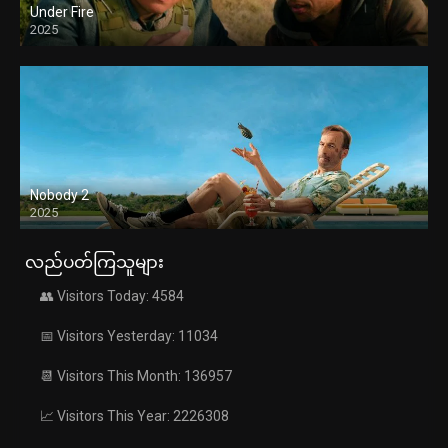
Under Fire
2025
Nobody 2
2025
လည်ပတ်ကြသူများ
👥 Visitors Today: 4584
📅 Visitors Yesterday: 11034
📆 Visitors This Month: 136957
📈 Visitors This Year: 2226308