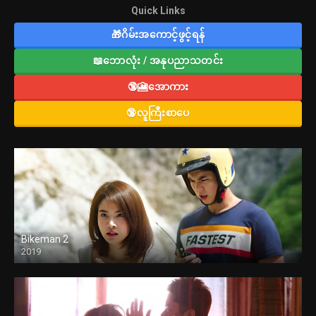
Quick Links
🎁ဂိမ်းအကောင့်ဖွင့်ရန်
📖ဘောလုံး / အနုပညာသတင်း
🔞🎦အောကား
🔞လူကြီးစာပေ
Bikeman 2
2019