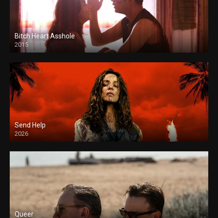
Bitch Heart Asshole
2015
Send Help
2026
Queer