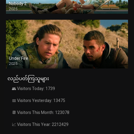
Nobody 2
2025
Under Fire
2025
လည်ပတ်ကြသူများ
👥 Visitors Today: 1739
📅 Visitors Yesterday: 13475
📆 Visitors This Month: 123078
📈 Visitors This Year: 2212429