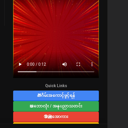
Quick Links
🎁ဂိမ်းအကောင့်ဖွင့်ရန်
📖ဘောလုံး / အနုပညာသတင်း
🔞🎦အောကား
🔞လူကြီးစာပေ