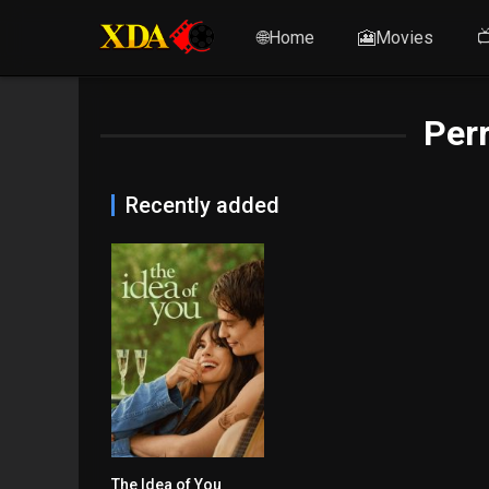
🌐Home
🎦Movies

Perr
Recently added
The Idea of You
6.5