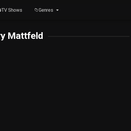
TV Shows
📁Genres
y Mattfeld