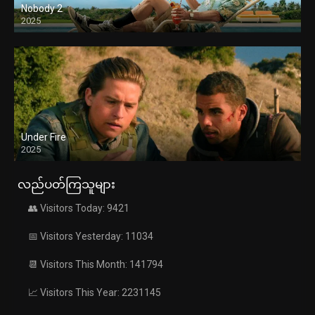
Nobody 2
2025
Under Fire
2025
လည်ပတ်ကြသူများ
👥 Visitors Today: 9421
📅 Visitors Yesterday: 11034
📆 Visitors This Month: 141794
📈 Visitors This Year: 2231145