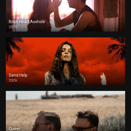
Bitch Heart Asshole
2015
Send Help
2026
Queer