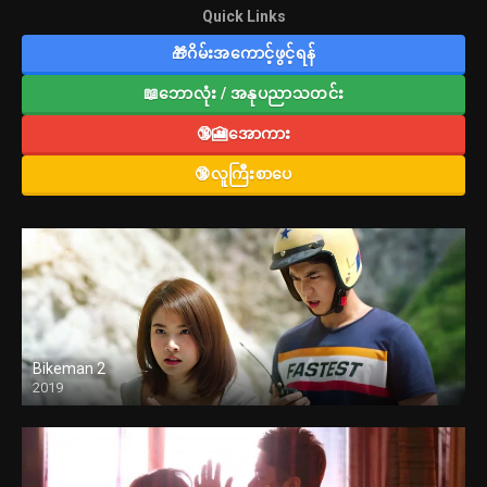
Quick Links
🎁ဂိမ်းအကောင့်ဖွင့်ရန်
📖ဘောလုံး / အနုပညာသတင်း
🔞🎦အောကား
🔞လူကြီးစာပေ
Bikeman 2
2019