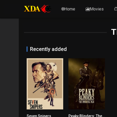
🌐Home
🎦Movies

T
Recently added
Seven Snipers
Peaky Blinders: The Immortal Man
5.4
7.7