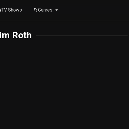
TV Shows
📁Genres
im Roth