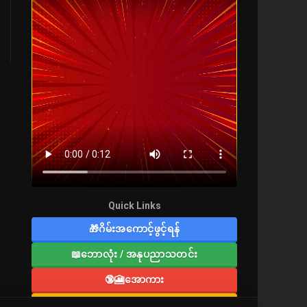
Quick Links
🎁ဂိမ်းအကောင့်ဖွင့်ရန်
📖ဘောလုံး / အနုပညာသတင်း
🔞🎦အောကား
🔞လူကြီးစာပေ