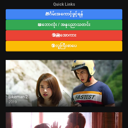
Quick Links
🎁ဂိမ်းအကောင့်ဖွင့်ရန်
📖ဘောလုံး / အနုပညာသတင်း
🔞🎦အောကား
🔞လူကြီးစာပေ
Bikeman 2
2019