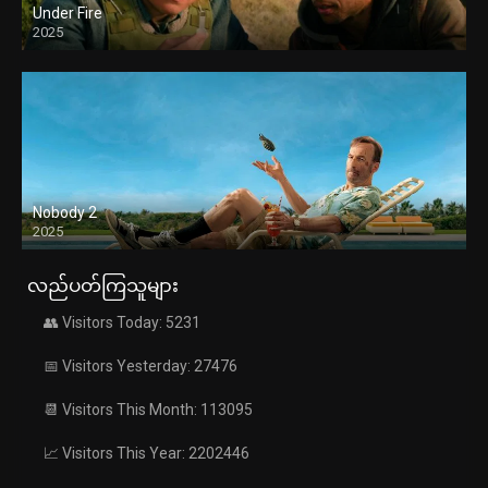
Under Fire
2025
Nobody 2
2025
လည်ပတ်ကြသူများ
👥 Visitors Today: 5231
📅 Visitors Yesterday: 27476
📆 Visitors This Month: 113095
📈 Visitors This Year: 2202446