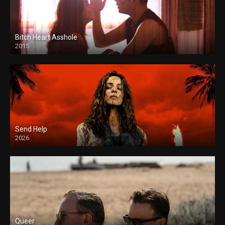
Bitch Heart Asshole
2015
Send Help
2026
Queer