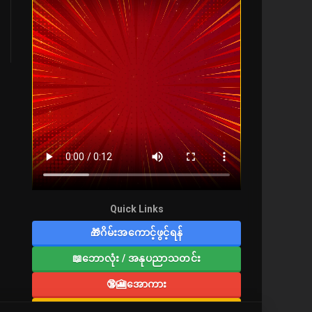
Quick Links
🎁ဂိမ်းအကောင့်ဖွင့်ရန်
📖ဘောလုံး / အနုပညာသတင်း
🔞🎦အောကား
🔞လူကြီးစာပေ