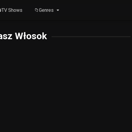
TV Shows
📁Genres
sz Włosok