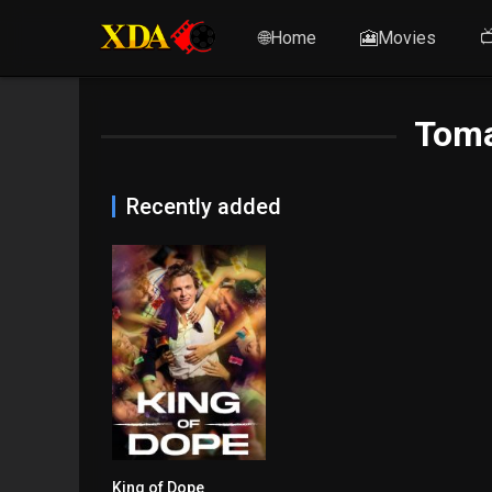
🌐Home
🎦Movies

Toma
Recently added
King of Dope
0