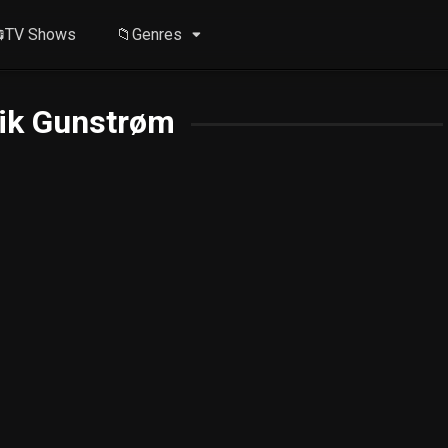
TV Shows
📁Genres
rik Gunstrøm