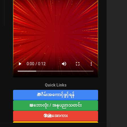
Quick Links
🎁ဂိမ်းအကောင့်ဖွင့်ရန်
📖ဘောလုံး / အနုပညာသတင်း
🔞🎦အောကား
🔞လူကြီးစာပေ