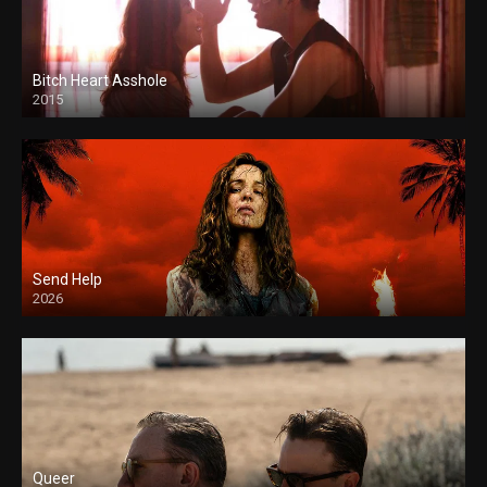
Bitch Heart Asshole
2015
Send Help
2026
Queer