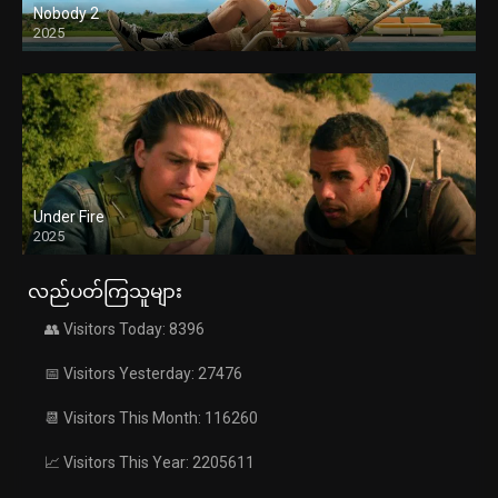
Nobody 2
2025
Under Fire
2025
လည်ပတ်ကြသူများ
👥 Visitors Today: 8396
📅 Visitors Yesterday: 27476
📆 Visitors This Month: 116260
📈 Visitors This Year: 2205611