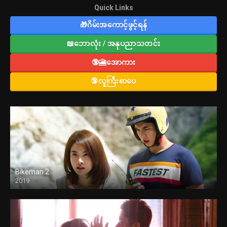
Quick Links
🎁ဂိမ်းအကောင့်ဖွင့်ရန်
📖ဘောလုံး / အနုပညာသတင်း
🔞🎦အောကား
🔞လူကြီးစာပေ
Bikeman 2
2019