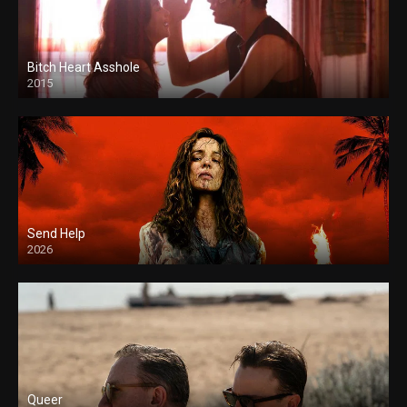
Bitch Heart Asshole
2015
Send Help
2026
Queer