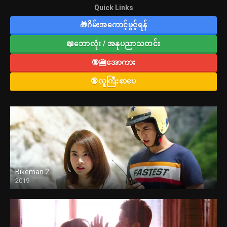
Quick Links
🎁ဂိမ်းအကောင့်ဖွင့်ရန်
📖ဘောလုံး / အနုပညာသတင်း
🔞🎦အောကား
🔞လူကြီးစာပေ
Bikeman 2
2019