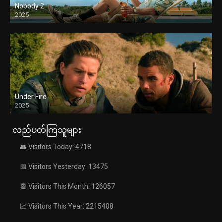
Nobody 2
2025
Under Fire
2025
လည်ပတ်ကြသူများ
👥 Visitors Today: 4718
📅 Visitors Yesterday: 13475
📆 Visitors This Month: 126057
📈 Visitors This Year: 2215408