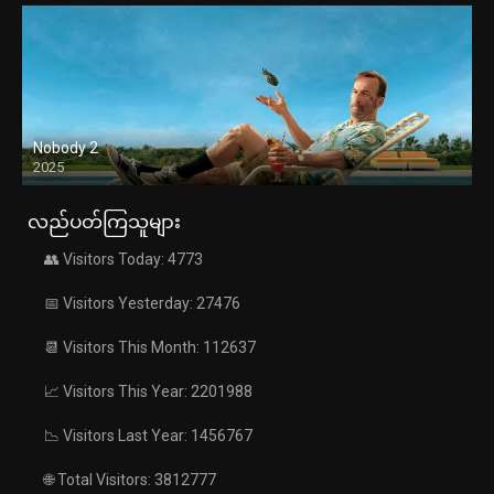
Nobody 2
2025
လည်ပတ်ကြသူများ
👥 Visitors Today: 4773
📅 Visitors Yesterday: 27476
📆 Visitors This Month: 112637
📈 Visitors This Year: 2201988
📉 Visitors Last Year: 1456767
🌐 Total Visitors: 3812777