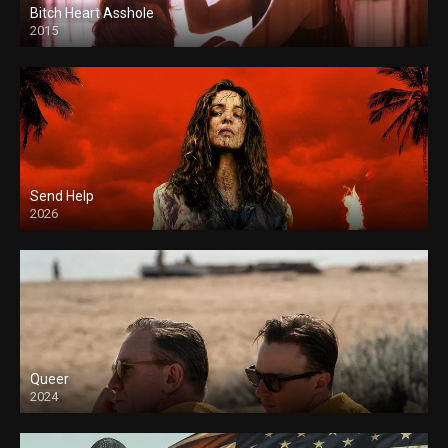
Bitch Heart Asshole
2015
Send Help
2026
Queer
2024