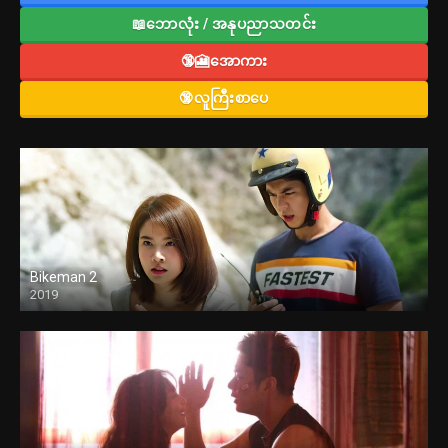
📖ဘောလုံး / အနုပညာသတင်း
🔞🎦အောကား
🔞လူကြီးစာပေ
Bikeman 2
2019