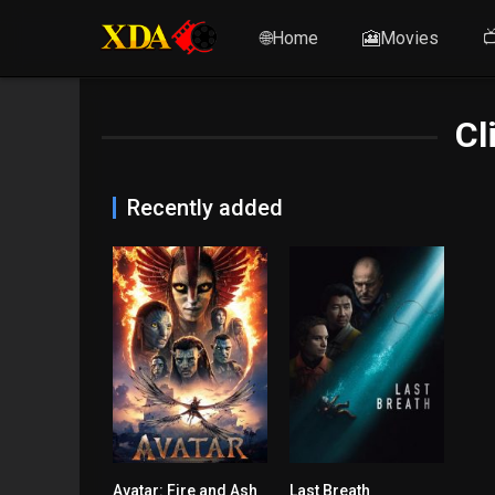
🌐Home
🎦Movies

Cl
Recently added
Avatar: Fire and Ash
Last Breath
7.5
6.6