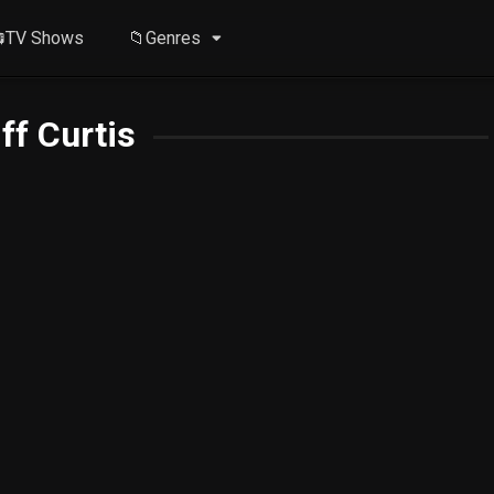
TV Shows
📁Genres
iff Curtis