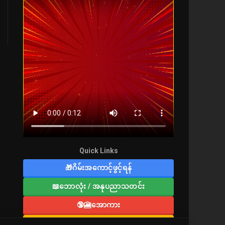
Quick Links
🎁ဂိမ်းအကောင့်ဖွင့်ရန်
📖ဘောလုံး / အနုပညာသတင်း
🔞🎦အောကား
🔞လူကြီးစာပေ