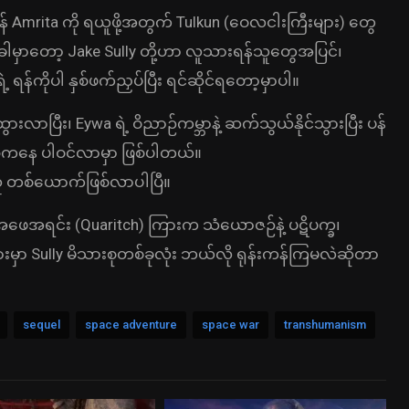
 Amrita ကို ရယူဖို့အတွက် Tulkun (ဝေလငါးကြီးများ) တွေ
ခါမှာတော့ Jake Sully တို့ဟာ လူသားရန်သူတွေအပြင်၊
ဲ့ ရန်ကိုပါ နှစ်ဖက်ညှပ်ပြီး ရင်ဆိုင်ရတော့မှာပါ။
ထွားလာပြီး၊ Eywa ရဲ့ ဝိညာဉ်ကမ္ဘာနဲ့ ဆက်သွယ်နိုင်သွားပြီး ပန်
္ဍကနေ ပါဝင်လာမှာ ဖြစ်ပါတယ်။
့်သူ တစ်ယောက်ဖြစ်လာပါပြီ။
နဲ့ သူ့အဖေအရင်း (Quaritch) ကြားက သံယောဇဉ်နဲ့ ပဋိပက္ခ၊
းမှာ Sully မိသားစုတစ်ခုလုံး ဘယ်လို ရုန်းကန်ကြမလဲဆိုတာ
sequel
space adventure
space war
transhumanism