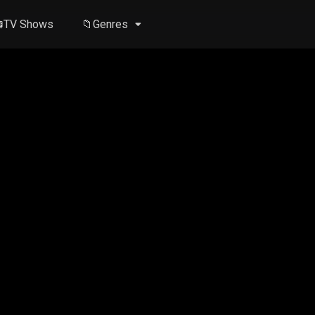
TV Shows
📁Genres