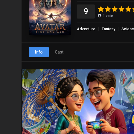
9
1
vote
Adventure
Fantasy
Scienc
Info
Cast