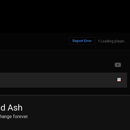
Report Error
751 Views
nd Ash
hange forever.