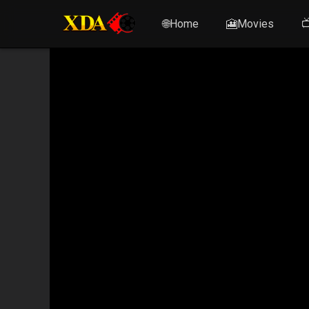
🌐Home
🎦Movies
