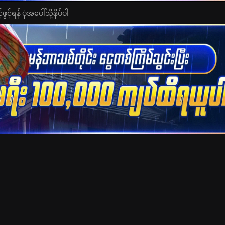
င့်ရန် ပုံအပေါ်သို့နှိပ်ပါ