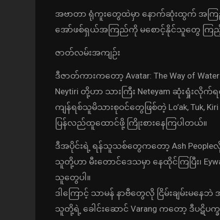
အဗာတာ ရုံကူးတွေထဲမှာ နောက်ဆုံးထွက် အကြည
အော်ဖစ်ရှယ်အကြည်ကို မစောင့်နိုင်သူတွေ ကြည့်
ဇာတ်လမ်းအကျဉ်း
ဒီဇာတ်ကားကတော့ Avatar: The Way of Water 
Neytiri တို့ဟာ သားကြီး Neteyam ဆုံးရှုံးလိုက်ရတ
ကျန်ရစ်သူမိသားစုဝင်တွေဖြစ်တဲ့ Lo’ak, Tuk, Kir
ပြန်လည်ထူထောင်ဖို့ ကြိုးစားနေကြပါတယ်။
ဒီအပိုင်းရဲ့ ရန်သူသစ်တွေကတော့ Ash Peopleလို့
သူတို့ဟာ မီးတောင်ဒေသမှာ နေထိုင်ကြပြီး၊ Eywa
သူတွေပါ။
ဒါကြောင့် သာမန် နာဗီတွေလို ငြိမ်းချမ်းမ
သူတို့ရဲ့ ခေါင်းဆောင် Varang ကတော့ ဒီပဋိပက