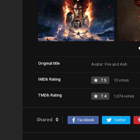
Original title
Avatar: Fire and Ash
IMDb Rating
7.5
10 votes
TMDb Rating
7.4
1,074 votes
Shared
0
Facebook
Twitter