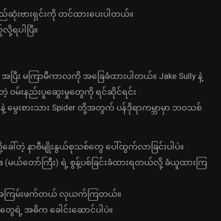
်ဆုံးဗားရှင်းကို တင်ထားပေးပါတယ်။
လို့ရပါပြီ။
အပြီး မကြာမီကာလကို အခြေခံထားပါတယ်။ Jake Sully နဲ့
ဲ့ ဝမ်းနည်းပူဆွေးမှုတွေကို ရင်ဆိုင်ရင်း
i နဲ့ မွေးစားသား Spider တို့အတွက် ပန်ဒိုရာကမ္ဘာမှာ ဘဝသစ်
ခေါ်တဲ့ နာဗီမျိုးနွယ်စုသစ်တွေ ပေါ်ထွက်လာခြင်းပါပဲ။
 (မယ်တော်ကြီး) ရဲ့ စွန့်ပစ်ခြင်းခံထားရတယ်လို့ ခံယူထားကြ
နေဘဲ အကြမ်းဖက်တယ် လုယက်ကြတယ်။
္ခတွေရဲ့ အဓိက ခေါင်းဆောင်ပါပဲ။