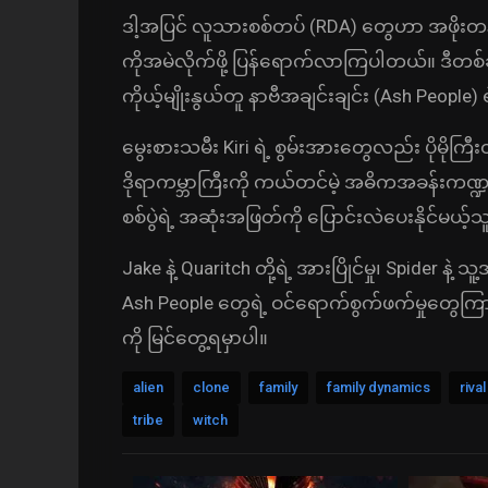
ဒါ့အပြင် လူသားစစ်တပ် (RDA) တွေဟာ အဖိုးတန်
ကိုအမဲလိုက်ဖို့ ပြန်ရောက်လာကြပါတယ်။ ဒီတစ်
ကိုယ့်မျိုးနွယ်တူ နာဗီအချင်းချင်း (Ash People) ရ
မွေးစားသမီး Kiri ရဲ့ စွမ်းအားတွေလည်း ပိုမိုကြီး
ဒိုရာကမ္ဘာကြီးကို ကယ်တင်မဲ့ အဓိကအခန်းကဏ
စစ်ပွဲရဲ့ အဆုံးအဖြတ်ကို ပြောင်းလဲပေးနိုင်မယ
Jake နဲ့ Quaritch တို့ရဲ့ အားပြိုင်မှု၊ Spider 
Ash People တွေရဲ့ ဝင်ရောက်စွက်ဖက်မှုတွေကြာ
ကို မြင်တွေ့ရမှာပါ။
alien
clone
family
family dynamics
rival
tribe
witch