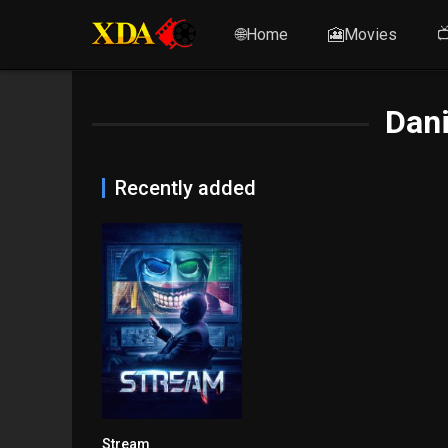
🌐Home
🎦Movies

Dani
Recently added
Stream
5.8