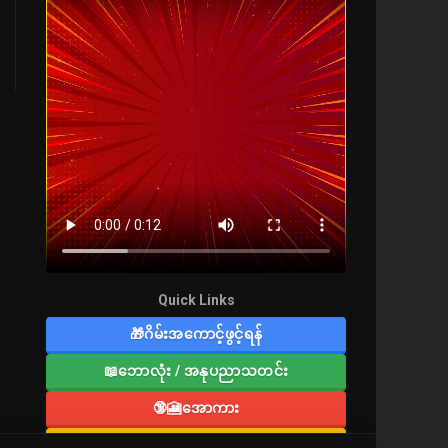
Quick Links
🎁ဂိမ်းအကောင့်ဖွင့်ရန်
📖ဘောလုံး / အနုပညာသတင်း
🔞🎦အောကား
🔞လူကြီးစာပေ