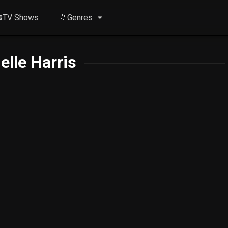
TV Shows
📁Genres
elle Harris