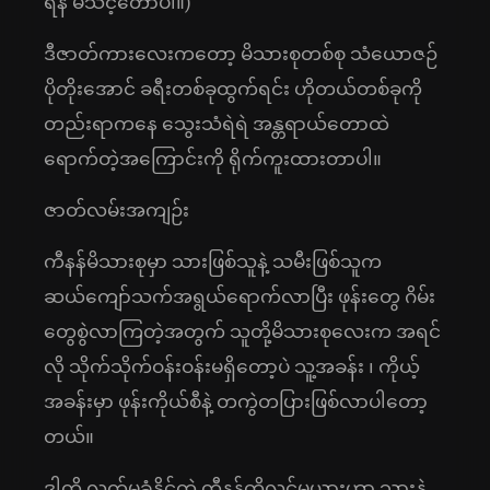
ရန် မသင့်တော်ပါ။)
ဒီဇာတ်ကားလေးကတော့ မိသားစုတစ်စု သံယောဇဉ်
ပိုတိုးအောင် ခရီးတစ်ခုထွက်ရင်း ဟိုတယ်တစ်ခုကို
တည်းရာကနေ သွေးသံရဲရဲ အန္တရာယ်တောထဲ
ရောက်တဲ့အကြောင်းကို ရိုက်ကူးထားတာပါ။
ဇာတ်လမ်းအကျဉ်း
ကီနန်မိသားစုမှာ သားဖြစ်သူနဲ့ သမီးဖြစ်သူက
ဆယ်ကျော်သက်အရွယ်ရောက်လာပြီး ဖုန်းတွေ ဂိမ်း
တွေစွဲလာကြတဲ့အတွက် သူတို့မိသားစုလေးက အရင်
လို သိုက်သိုက်ဝန်းဝန်းမရှိတော့ပဲ သူ့အခန်း ၊ ကိုယ့်
အခန်းမှာ ဖုန်းကိုယ်စီနဲ့ တကွဲတပြားဖြစ်လာပါတော့
တယ်။
ဒါကို လက်မခံနိုင်တဲ့ ကီနန်တို့လင်မယားဟာ သားနဲ့