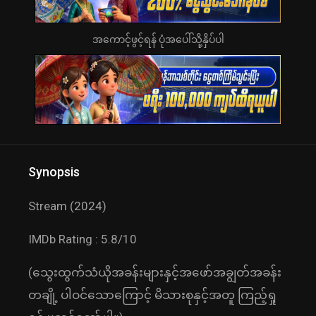
အကောင့်ဖွင့်ရန် ပုံအပေါ်သို့နှိပ်ပါ
Synopsis
Stream (2024)
IMDb Rating : 5.8/10
(သွေးထွက်သံယိုအခန်းများနှင့်အဖော်အချွတ်အခန်း
တချို့ ပါဝင်သောကြောင့် မိသားစုနှင့်အတူ ကြည့်ရှု