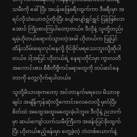
သမီးကို ခေါ်ပြီး အပန်းဖြေခရီးထွက်ကာ ဒီခရီးမှာ အ
ရင်လိုသံယောဇဉ်တိုးပြီး ပျော်ပျော်ရွှင်ရွှင် ပြန်ဖြစ်လာ
အောင် ကြိုးစားကြပါတော့တယ်။ ဒီလိုနဲ့ သူတို့တည်း
ရမဲ့ဟိုတယ်ရောက်သွားတဲ့အခါ ဟိုတယ်က ပြုပြင်
ထိန်းသိမ်းရေးလုပ်နေလို့ ဝိုင်ဖိုင်မရသေးဘူးလို့ဆိုပါ
တယ်။ ဒါ့အပြင် ဟိုတယ်ရဲ့ နေရာတိုင်းမှာ ကွာလတီ
အကောင်းစား စီစီတီဗွီကင်မရာတွေကို တပ်ဆင်နေ
တာကို တွေ့လိုက်ရပါတယ်။
သူတို့မိသားစုကတော့ အင်တာနက်မရလေ မိသားစု
ချင်း အချိန်ကုန်ဆုံးလို့ကောင်းလေလေလို့ မှတ်ပြီး
စိတ်ထဲ အထွေအထူးမတွေးခဲ့ပါဘူး။ ဒီလိုနဲ့ ညဘက်
မှာ ဆယ်ကျော်သက်သမီးကြီးက အခန်းပြင်ခိုးထွက်
ပြီး ဟိုတယ်ဧည့်ခန်းမှာ တွေ့ခဲ့တဲ့ ဘဲတစ်ယောက်နဲ့