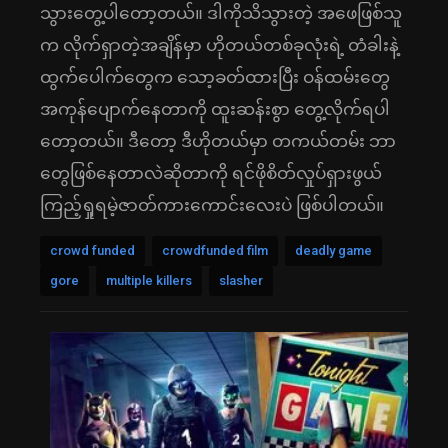
သွားတွေ့ပါတော့တယ်။ ဒါကိုသိသွားတဲ့ အဖေဖြစ်သူ
က လိုက်ရှာတဲ့အချိန်မှာ ဟိုတယ်တစ်ခုလုံးရဲ့ တံခါးနဲ့
ထွက်ပေါက်တွေက သော့ခတ်ထားပြီး ဝန်ထမ်းတွေ
အကုန်ပျောက်နေတာကို ထူးဆန်းစွာ တွေ့လိုက်ရပါ
တော့တယ်။ ဒီတော့ ဒီဟိုတယ်မှာ တကယ်တမ်း ဘာ
တွေဖြစ်နေတာလဲဆိုတာကို ရင်ဖိုစိတ်လှုပ်ရှားဖွယ်
ကြည့်ရှုရမဲ့ဇာတ်ကားကောင်းလေးပဲ ဖြစ်ပါတယ်။
crowd funded
crowdfunded film
deadly game
gore
multiple killers
slasher