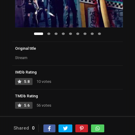
Original title
Stream
IMDb Rating
5.8
10 votes
TMDb Rating
5.6
56 votes
Shared
0