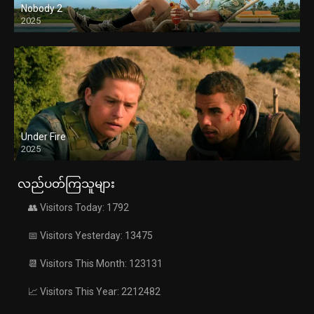
Nobody 2
2025
Under Fire
2025
လည်ပတ်ကြသူများ
👥 Visitors Today: 1792
📅 Visitors Yesterday: 13475
📆 Visitors This Month: 123131
📈 Visitors This Year: 2212482