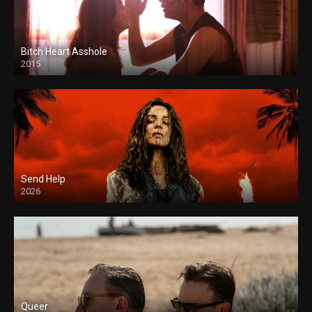
Bitch Heart Asshole
2015
Send Help
2026
Queer