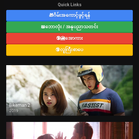
Quick Links
🎁ဂိမ်းအကောင့်ဖွင့်ရန်
📖ဘောလုံး / အနုပညာသတင်း
🔞🎦အောကား
🔞လူကြီးစာပေ
Bikeman 2
2019