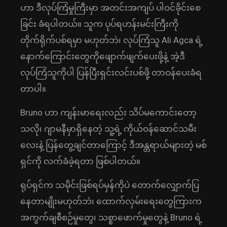
ဟာ ဒီလုပ်ကြံမှုကြီးမှာ အတင်းအကျပ် ပါဝင်ခိုင်းစေ
ခြင်း ခံရပါတယ်။ သူက ပုပ်ရဟန်းမင်းကြီးကို
တိုက်ရိုက်ပစ်ရမှာ မဟုတ်ဘဲ၊ လုပ်ကြံသူ Ali Agca ရဲ့
နောက်ကြောင်းတွေကိုဖျောက်ဖျက်ပေးဖို့နဲ့ အဲ့ဒီ
လုပ်ကြံသူကိုပါ ပြန်ပြီးရှင်းလင်းပစ်ဖို့ တာဝန်ပေးခံရ
တာပါ။
Bruno ဟာ ကျန်းမာရေးလည်း သိပ်မကောင်းတော့
သလို၊ ဂျာမနီမှာရှိနေတဲ့ သူ့ရဲ့ ကိုယ်ဝန်ဆောင်သမီး
လေးနဲ့ ပြန်တွေ့ချင်တာကြောင့် ဒီအန္တရာယ်များတဲ့ မစ်
ရှင်ကို လက်ခံခဲ့ရတာ ဖြစ်ပါတယ်။
ရုပ်ရှင်က သမိုင်းဖြစ်ရပ်မှန်ကိုပဲ တောက်လျှောက်ပြ
နေတာမျိုးမဟုတ်ဘဲ၊ ထောက်လှမ်းရေးတွေကြားက
အကွက်ချစီစဉ်မှုတွေ၊ သစ္စာဖောက်မှုတွေနဲ့ Bruno ရဲ့