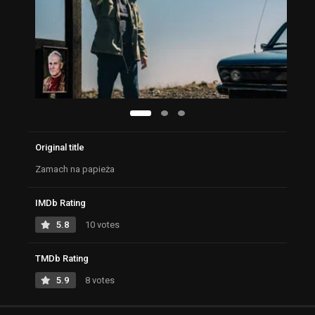
Original title
Zamach na papieża
IMDb Rating
5.8
10 votes
TMDb Rating
5.9
8 votes