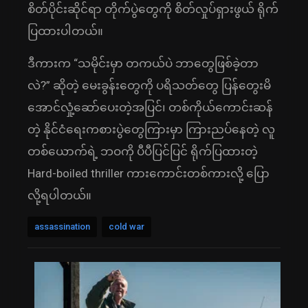
စိတ်ပိုင်းဆိုင်ရာ တိုက်ပွဲတွေကို စိတ်လှုပ်ရှားဖွယ် ရိုက်
ပြထားပါတယ်။
ဒီကားက “သမိုင်းမှာ တကယ်ပဲ ဘာတွေဖြစ်ခဲ့တာ
လဲ?” ဆိုတဲ့ မေးခွန်းတွေကို ပရိသတ်တွေ ပြန်တွေးမိ
အောင်လှုံ့ဆော်ပေးတဲ့အပြင်၊ တစ်ကိုယ်ကောင်းဆန်
တဲ့ နိုင်ငံရေးကစားပွဲတွေကြားမှာ ကြားညပ်နေတဲ့ လူ
တစ်ယောက်ရဲ့ ဘဝကို ပီပီပြင်ပြင် ရိုက်ပြထားတဲ့
Hard-boiled thriller ကားကောင်းတစ်ကားလို့ ပြော
လို့ရပါတယ်။
assassination
cold war