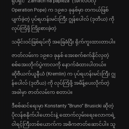
ရုပ်ရှင် “Zamach na papieża” (အင်္ဂလိပ်လို
Operation Pope) က ၁၉၈၁ ခုနှစ်မှာ တကယ်ဖြစ်
ပျက်ခဲ့တဲ့ ပုပ်ရဟန်းမင်းကြီး ဂျွန်ပေါလ် (ဒုတိယ) ကို
လုပ်ကြံဖို့ ကြိုးစားခဲ့တဲ့
သမိုင်းဝင်ဖြစ်ရပ်ကို အခြေခံပြီး ရိုက်ကူးထားတာပါ။
ဇာတ်လမ်းက ၁၉၈၁ ခုနှစ် အေးစက်စက်နိုင်လှတဲ့
စစ်အေးတိုက်ပွဲကာလကို နောက်ခံထားပါတယ်။
ဆိုဗီယက်ယူနီယံ (Kremlin) က ပုပ်ရဟန်းမင်းကြီး ဂျွ
န်ပေါလ် (ဒုတိယ) ကို လုပ်ကြံဖို့ အမိန့်ပေးလိုက်တဲ့
အခါမှာ ဇာတ်လမ်းက စတာပဲ။
ဒီစစ်ဆင်ရေးမှာ Konstanty “Bruno” Brusicki ဆိုတဲ့
ပိုလန်စနိုက်ပါဟောင်းနဲ့ ထောက်လှမ်းရေးလောကရဲ့
ဝါရင့်ကြီးတစ်ယောက်က အဓိကဇာတ်ဆောင်ပါ။ သူ