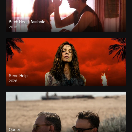
Bitch Heart Asshole
2015
Send Help
2026
Queer