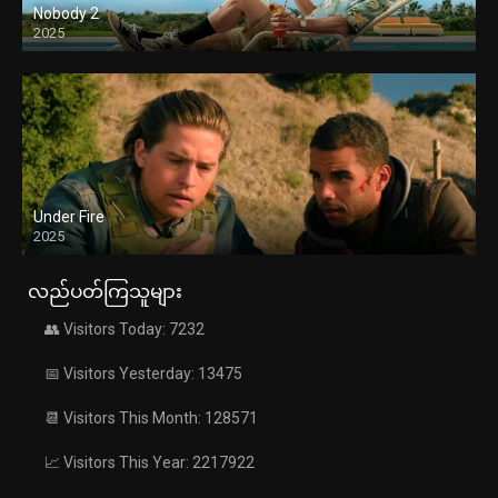
Nobody 2
2025
Under Fire
2025
လည်ပတ်ကြသူများ
👥 Visitors Today: 7232
📅 Visitors Yesterday: 13475
📆 Visitors This Month: 128571
📈 Visitors This Year: 2217922