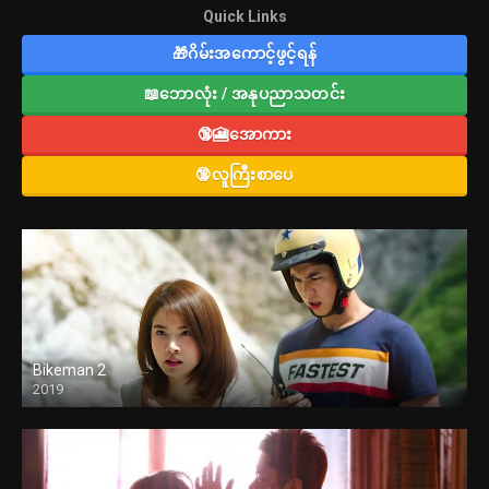
Quick Links
🎁ဂိမ်းအကောင့်ဖွင့်ရန်
📖ဘောလုံး / အနုပညာသတင်း
🔞🎦အောကား
🔞လူကြီးစာပေ
Bikeman 2
2019