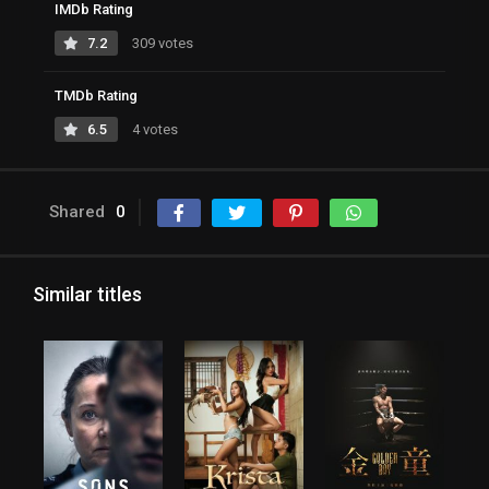
IMDb Rating
7.2
309 votes
TMDb Rating
6.5
4 votes
Shared
0
Similar titles