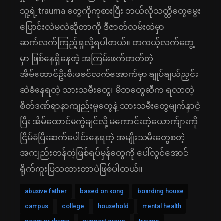
သူ့ရဲ့ trauma တွေကိုကုစားပြီး ဘယ်လိုသတ္တိတွေမွေး
ပြောင်းလဲမလဲဆိုတာကို ဒီဇာတ်လမ်းထဲမှာ
ဆက်လက်ကြည့်ရှုလို့ရပါတယ်။ တကယ့်လက်တွေ့
မှာ ဖြစ်နေရှိနေတဲ့ အကြမ်းဖက်တတ်တဲ့
‌အိမ်ထောင်ဦးစီးဖခင်လက်အောက်မှာ ချုပ်ချယ်ညှင်း
ဆဲခံနေရတဲ့ သားသမီးတွေ၊ မိဘတွေဆီက ရလာတဲ့
စိတ်ဒဏ်ရာနာကျည်းမှုတွေနဲ့ သားသမီးတွေမျက်နှာငဲ့
ပြီး အိမ်ထောင်မကွဲချင်လို့ မကောင်းတဲ့ယောက်ျားကို
ငြိမ်ခံပြီးဆက်ပေါင်းနေရတဲ့ အမျိုးသမီးတွေစတဲ့
အကျည်းတန်တဲ့ဖြစ်ရပ်မှန်တွေကို ပေါ်လွင်အောင်
ရိုက်ကူးပြသထားတာပဲဖြစ်ပါတယ်။
abusive father
based on song
boarding house
campus
college
household
mental health
poem or rhyme
support group
trauma