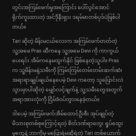
တွင်းအကြမ်းဖက်မှုအကြောင်း ပေါ်လွင်အောင်
ရိုက်ကူးထားတဲ့ အင်ဒိုနီးရှား ဒရမ်မာတစ်ပုဒ်ပဲဖြစ်ပါ
တယ်။
Tari ဆိုတဲ့ မိန်းမငယ်လေးက အကြမ်းဖက်တတ်တဲ့
သူ့အဖေ Pras ဆီကနေ သူ့အမေ Devi ကို ကာကွယ်
ပေးရင်း အိမ်ကနေမထွက်နိုင် ဖြစ်နေတဲ့သူပါ။ Pras
က သူ့မိန်းမနဲ့သမီးကို ကြမ်းကြမ်းတမ်းတမ်းဆက်ဆံ၊
အရာရာချုပ်ချယ်‌နေပေမဲ့ Devi ကတော့ သူပြောင်းလဲ
သွားမှာပါဆိုတဲ့ မျှော်လင့်ချက်နဲ့ သူ့သမီးတွေအတွက်
အရာအားလုံးကို ငြိမ်ခံဝပ်တွားနေခဲ့တယ်။
ဒါပေမဲ့ အကြမ်းဖက်အိမ်ထောင်ဦးစီး အုပ်ချုပ်တဲ့
မိသားစုတစ်စုကြောင့်ရတဲ့ စိတ်ဒဏ်ရာတွေ၊ ရှုပ်ထွေး
မှုတွေနဲ့ ဘာကိုမှ မပြောရဲမဆိုရဲတဲ့ Tari တစ်ယောက်