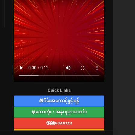
Quick Links
🎁ဂိမ်းအကောင့်ဖွင့်ရန်
📖ဘောလုံး / အနုပညာသတင်း
🔞🎦အောကား
🔞လူကြီးစာပေ