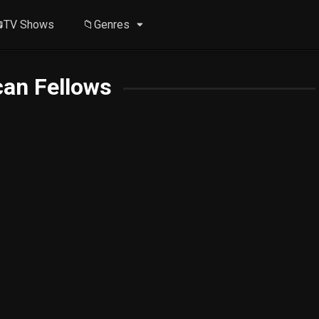
TV Shows
📁Genres
an Fellows