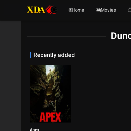
🌐Home
🎦Movies

Dunc
Recently added
Apex
6.3