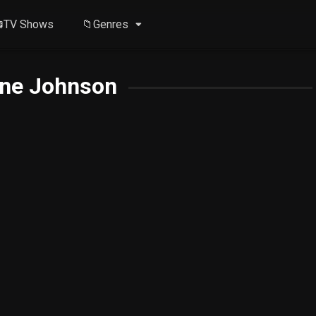
TV Shows
📁Genres
ne Johnson