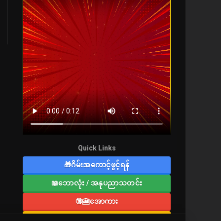
Quick Links
🎁ဂိမ်းအကောင့်ဖွင့်ရန်
📖ဘောလုံး / အနုပညာသတင်း
🔞🎦အောကား
🔞လူကြီးစာပေ