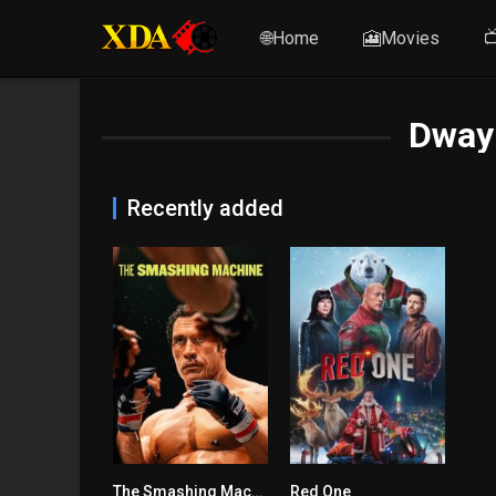
🌐Home
🎦Movies

Dway
Recently added
The Smashing Machine
Red One
6.7
6.7