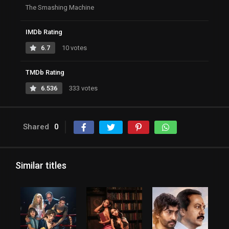
The Smashing Machine
IMDb Rating
6.7
10 votes
TMDb Rating
6.536
333 votes
Shared
0
Similar titles