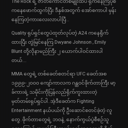
The Rock ရဲ့ ဇာတ်ကောင်တစ်မျိုးထဲပဲ ရိုက်နေကြပုံစံ
ကနေဖောက်ထွက်ပြီး ဒီနှစ်အတွက် အော်စကာပါ မှန်း
နေကြတဲ့ကားလေးလာပါပြီ…
Quality ရုပ်ရှင်တွေပဲထုတ်လုပ်တဲ့ A24 ကနေရိုက်
ထားပြီး တွဲမြင်နေကြ Dwyane Johnson , Emily
Blunt တို့လိုနာမည်ကြီး ၂ ‌ယောက်ပါဝင်ထားပါ
တယ်….
MMA တွေရဲ့ တစ်ခေတ်စတင်ရာ UFC ခေတ်အစ
၁၉၉၉-၂၀၀၀ ကျော်ကာလက ဂန္ထဝင်ဖိုက်တာကြီး မာ့
ခ်ကားရဲ့ သမိုင်းကိုပြန်လည်ရိုက်ကူးထားတဲ့
မှတ်တမ်းရုပ်ရှင်ပါ..အဲ့ဒီခေတ်က Fighting
Entertainment နယ်ပယ်ကို ဦးဆောင်စတင်ခဲ့တဲ့ လူ
တွေ..ဖိုက်တာတွေရဲ့ ဘဝနဲ့..နောက်ကွယ်ပွဲစီစဉ်သူ