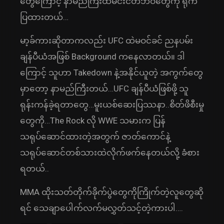
တွေကြောင့် နာမည်ကြီးထမင်းငတ်ဘဝတွေကို ရိုက်
ပြထားတယ်…
မာ့ခ်ကားဆိုတာကလည်း UFC ထဲမဝင်ခင် ညနပမ်း
ချန်ပီယံအဖြစ် Background ကနေလာတယ်။ ဒါ
ကြောင့် သူဟာ Takedown နဲ့အနိုင်ယူတဲ့ အကွက်တွေ
မှာတော့ နာမည်ကြီးတယ်…UFC ချန်ပီယံဖြစ်ဖို့ သူ
ရုန်းကန်ခဲ့ရတာတွေ…မူးယစ်ဆေးပြဿနာ..စိတ်ဖိစီးမှု
တွေကို…The Rock လို WWE သမားက ပြန်
သရုပ်ဆောင်ထားတဲ့အတွက် ဇာတ်ကောင်နဲ့
သရုပ်ဆောင်တစ်သားထဲလိုက်ဖက်နေတယ်လို့ ခံစား
ရတယ်..
MMA ထိုးသတ်တိုက်ခိုက်ပွဲတွေကိုကြိုက်တဲ့လူတွေဆို
ရင် သေချာပေါက်လက်မလွှတ်သင့်တဲ့ကားပါ….