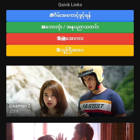
Quick Links
🎁ဂိမ်းအကောင့်ဖွင့်ရန်
📖ဘောလုံး / အနုပညာသတင်း
🔞🎦အောကား
🔞လူကြီးစာပေ
Bikeman 2
2019