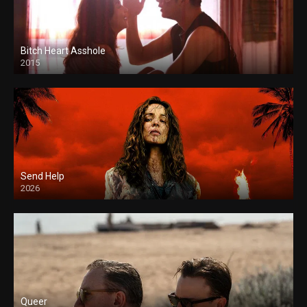
Bitch Heart Asshole
2015
Send Help
2026
Queer