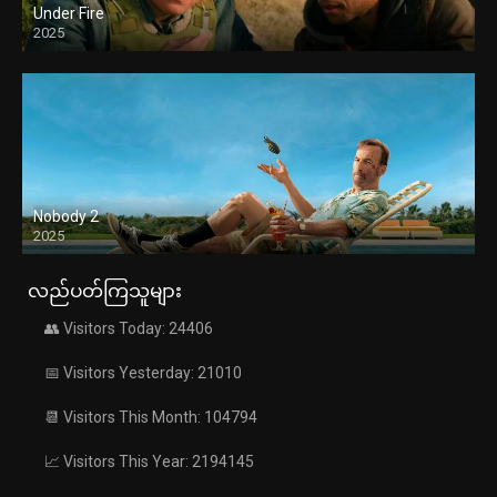
Under Fire
2025
Nobody 2
2025
လည်ပတ်ကြသူများ
👥 Visitors Today: 24406
📅 Visitors Yesterday: 21010
📆 Visitors This Month: 104794
📈 Visitors This Year: 2194145