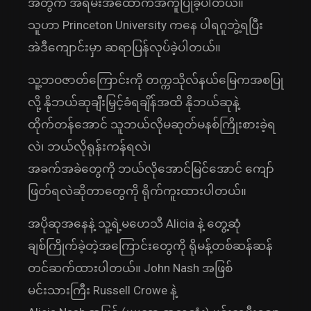
အတွက် အရမ်းအထောက်အကူပြုခဲ့ပါတယ်။
သူဟာ Princeton University ကနေ ပါရဂူဘွဲ့ရပြီး
အဲဒီကျောင်းမှာ ဆရာပြန်လုပ်ခဲ့ပါတယ်။
သူ့ဘဝဇာတ်ကြောင်းကို တက္ကသိုလ်နယ်မြေကအစပြု
လို့ နိုဘယ်ဆုချီးမြှင့်ခံရချိန်အထိ နိုဘယ်ဆုနဲ့
ထိုက်တန်အောင် သူဘယ်လိုမဆုတ်မနစ်ကြိုးစားခဲ့ရ
လဲ၊ ဘယ်လိုရုန်းကန်ရလဲ၊
အခက်အခဲတွေကို ဘယ်လိုအောင်မြင်အောင် ကျော်
ဖြတ်ရလဲဆိုတာတွေကို ရိုက်ကူးထားပါတယ်။
အပိုဆုအနေနဲ့ သူ့ရဲ့မဟေသီ Alicia နဲ့ တွေ့ဆုံ
ချစ်ကြိုက်ခဲ့တဲ့အကြောင်းတွေကို ရိုမန့်တစ်ဆန်ဆန်
တင်ဆက်ထားပါတယ်။ John Nash အဖြစ်
မင်းသားကြီး Russell Crowe နဲ့