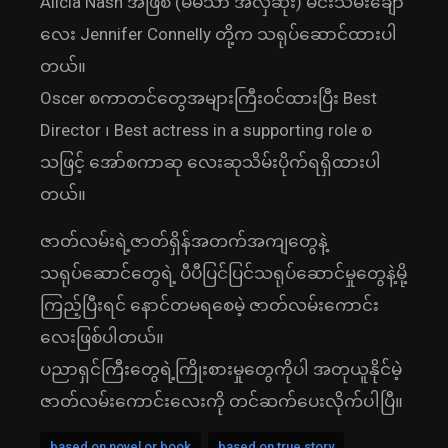
Alicia Nash အဖြစ် (မမသာ အလှဆုံး) မင်းသမီးချော
လေး Jennifer Connelly တို့က သရုပ်ဆောင်ထားပါ
တယ်။
Oscer စကာတင်တွေအများကြီးဝင်ထားပြီး Best
Director ၊ Best actress in a supporting role စ
သဖြင့် အော်စကာဆု လေးဆုသိမ်းပိုက်ရရှိထားပါ
တယ်။
ဇာတ်လမ်းရဲ့ဇာတ်ရှိန်အတက်အကျတွေနဲ့
သရုပ်ဆောင်တွေရဲ့ ပီပီပြင်ပြင်သရုပ်ဆောင်မှုတွေနဲ့မို့
ကြည့်ပြီးရင် နောင်တမရစေမဲ့ ဇာတ်လမ်းကောင်း
လေးဖြစ်ပါတယ်။
ပညာရှင်ကြီးတွေရဲ့ကြိုးစားမှုတွေကိုပါ အတုယူနိုင်မဲ့
ဇာတ်လမ်းကောင်းလေးကို တင်ဆက်ပေးလိုက်ပါပြီ။
based on novel or book
based on true story