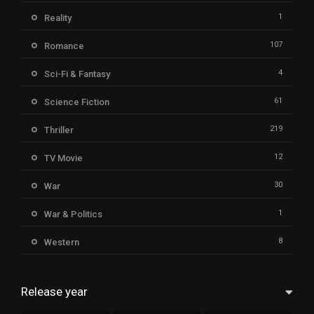
1
Reality
107
Romance
4
Sci-Fi & Fantasy
61
Science Fiction
219
Thriller
12
TV Movie
30
War
1
War & Politics
8
Western
Release year