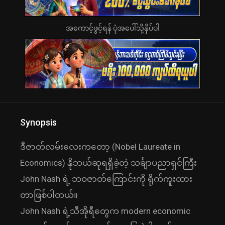
အကောင့်ဖွင့်ရန် ပုံအပေါ်သို့နှိပ်ပါ
Synopsis
ဒီဇာတ်လမ်းလေးကတော့ (Nobel Laureate in
Economics) နိုဘယ်ဆုရရှိခဲ့တဲ့ သင်္ချာပညာရှင်ကြီး
John Nash ရဲ့ ဘဝဇာတ်ကြောင်းကို ရိုက်ကူးထား
တာဖြစ်ပါတယ်။
John Nash ရဲ့သီအိုရီတွေက modern economic