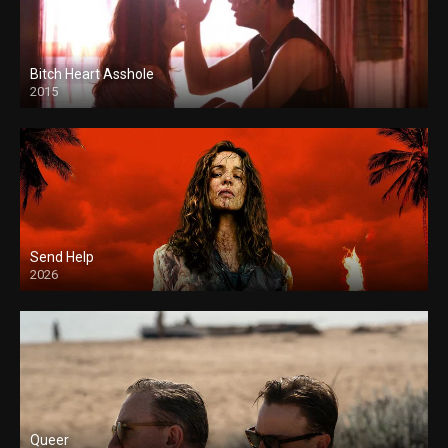
Bitch Heart Asshole
2015
Send Help
2026
Queer