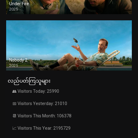
Under Fire
2025
Nobody 2
2025
လည်ပတ်ကြသူများ
👥 Visitors Today: 25990
📅 Visitors Yesterday: 21010
📆 Visitors This Month: 106378
📈 Visitors This Year: 2195729