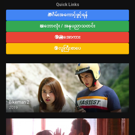
Quick Links
🎁ဂိမ်းအကောင့်ဖွင့်ရန်
📖ဘောလုံး / အနုပညာသတင်း
🔞🎦အောကား
🔞လူကြီးစာပေ
Bikeman 2
2019