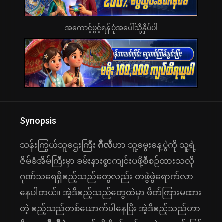
အကောင့်ဖွင့်ရန် ပုံအပေါ်သို့နှိပ်ပါ
Synopsis
သန်းကြွယ်သူဌေးကြီး
ဂီလီ
ဟာ သူ့မွေးနေ့ပွဲကို သူ့ရဲ့
ဇိမ်ခံအိမ်ကြီးမှာ ခမ်းနားစွာကျင်းပဖို့စီစဉ်ထားသလို
ဂုဏ်သရေရှိဧည့်သည်တွေလည်း တဖွဲဖွဲရောက်လာ
နေပါတယ်။ အဲ့ဒီဧည့်သည်တွေထဲမှာ ဖိတ်ကြားမထား
တဲ့ ဧည့်သည်တစ်ယောက်ပါနေပြီး အဲ့ဒီဧည့်သည်ဟာ