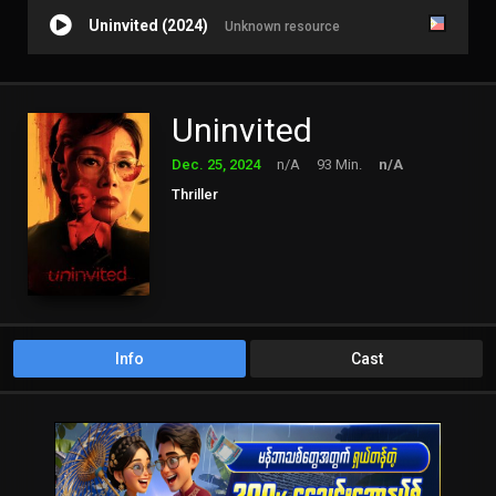
Uninvited (2024)
Unknown resource
Uninvited
Dec. 25, 2024
n/A
93 Min.
n/A
Thriller
Info
Cast