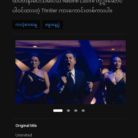
ထိပ်တန်းမင်းသမီးငယ် Nadine Lustre တို့ဦးဆောင်
ပါဝင်ထားတဲ့ Thriller ကားကောင်းတစ်ကားပါ။
ကလဲ့စားချေ
မွေးနေ့ပွဲ
Original title
Uninvited