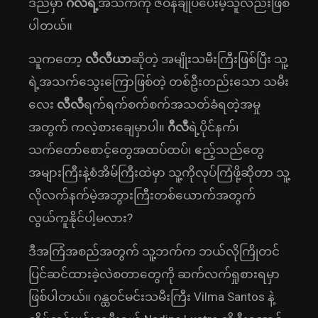
ဒီညမှာ
ဂီလီရဲ့
အသက်ကို ဇီဝန်ချုပ်ပေးမဲ့သူလည်းဖြစ်
ပါတယ်။
သူကတော့
လီလီယာ
ဆိုတဲ့ အမျိုးသမီးကြီးဖြစ်ပြီး သူ့
ရဲ့အသက်သွေးကြောဖြစ်တဲ့ တစ်ဦးတည်းသော သမီး
လေး
လီလီ
ရက်ရက်စက်စက်အသတ်ခံရတဲ့အမှု
အတွက် ကလဲ့စားချေမှာပါ။
ဂီလီ
ရဲ့ပိုင်နက်၊
သက်တော်စောင့်တွေအထပ်ထပ်၊ ဧည့်သည်တွေ
အများကြီးနဲ့စံအိမ်ကြီးထဲမှာ သူ့ကိုလုပ်ကြံဖို့ဆိုတာ သူ့
လိုလက်နက်မဲ့အဘွားကြီးတစ်ယောက်အတွက်
လွယ်ကူနိုင်ပါ့မလား?
ဒီအကြံအစည်အတွက် သူ့ဘက်က ဘယ်လိုကြိုတင်
ပြင်ဆင်ထားခဲ့လဲစတာတွေကို ဆက်လက်ရှုစားရမှာ
ဖြစ်ပါတယ်။ ဂန္ထဝင်မင်းသမီးကြီး Vilma Santos နဲ့