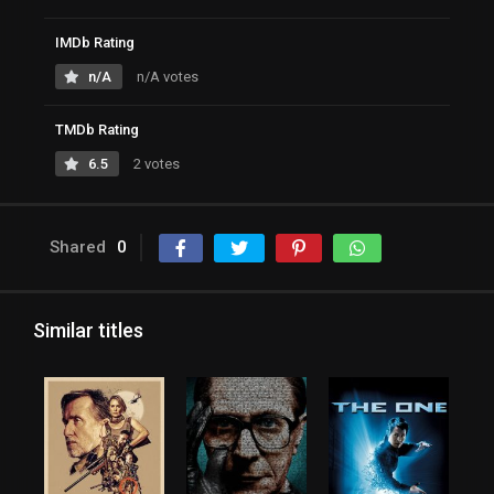
IMDb Rating
n/A
n/A votes
TMDb Rating
6.5
2 votes
Shared
0
Similar titles