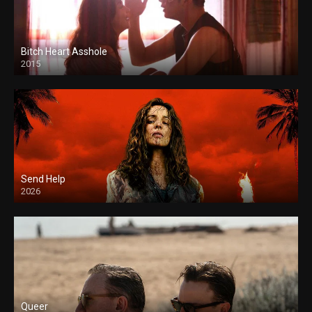
Bitch Heart Asshole
2015
Send Help
2026
Queer