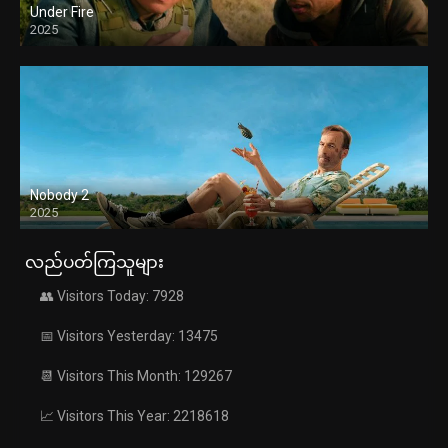
Under Fire
2025
Nobody 2
2025
လည်ပတ်ကြသူများ
👥 Visitors Today: 7928
📅 Visitors Yesterday: 13475
📆 Visitors This Month: 129267
📈 Visitors This Year: 2218618