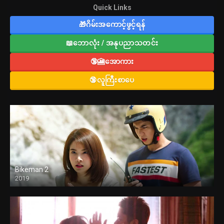
Quick Links
🎁ဂိမ်းအကောင့်ဖွင့်ရန်
📖ဘောလုံး / အနုပညာသတင်း
🔞🎦အောကား
🔞လူကြီးစာပေ
Bikeman 2
2019