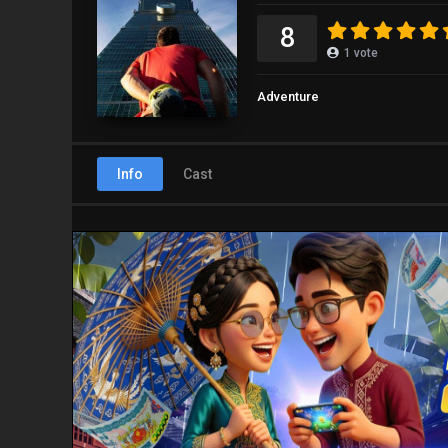
8
1
vote
Adventure
Info
Cast