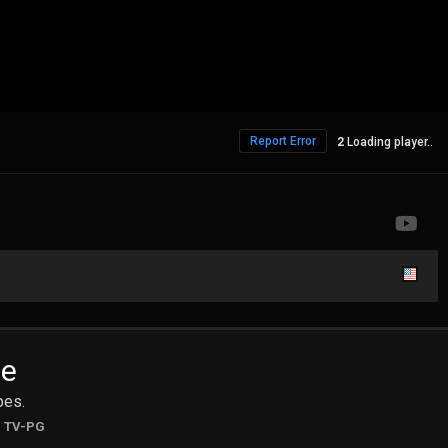
Report Error
Loading player..
ve
pes.
TV-PG