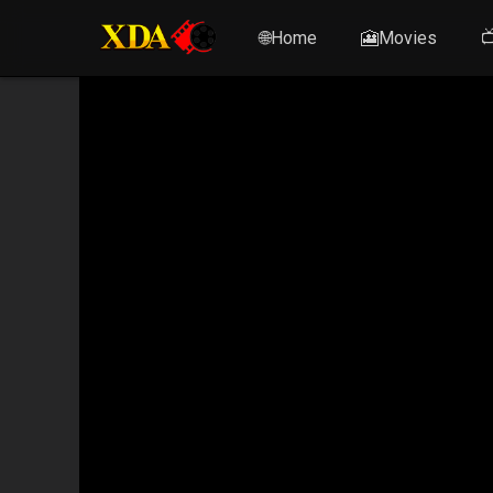
🌐Home
🎦Movies
