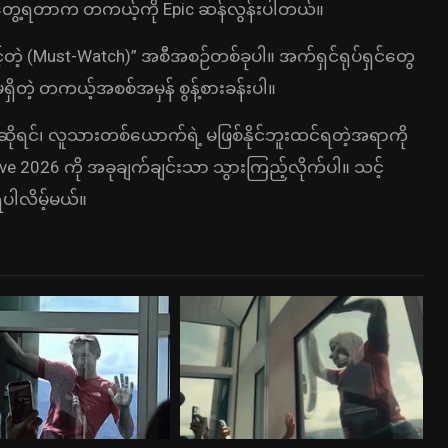
်တွေ့ရတာက တကယ့်ကို Epic ဆန်လွန်းပါတယ်။
တဲ့ (Must-Watch)” အစီအစဉ်တစ်ခုပါ။ အက်ရှင်ရုပ်ရှင်တွေ
ှိတဲ့ တကယ့်အစစ်အမှန် စွန့်စားခန်းပါ။
ုရင်၊ လူသားတစ်ယောက်ရဲ့ မဖြစ်နိုင်ဘူးထင်ရတဲ့အရာကို
Live 2026 ကို အခုချက်ချင်းသာ သွားကြည့်လိုက်ပါ။ သင့်
ရပါလိမ့်မယ်။