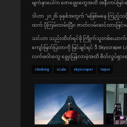
မျက်နှာပေါ်က ဇောချွေးတွေအထိ အနီးကပ်မြင
ဒါဟာ ၂၀၂၆ ခုနှစ်အတွက် “မဖြစ်မနေ ကြည့်သင့်
ထက် ပိုကြမ်းတမ်းပြီး၊ ဇာတ်လမ်းဆင်ထားခြင်းမရ
သင်ဟာ သည်းထိတ်ရင်ဖို ကြိုက်သူတစ်ယောက်ဆိ
ကျော်ဖြတ်ပြတာကို မြင်ချင်ရင် ဒီ Skyscraper 
လက်ဖဝါးတွေ ချွေးပြန်လာမဲ့အထိ စိတ်လှုပ်ရှား
climbing
scale
skyscraper
taipei