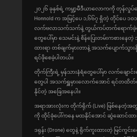
၂၀၂၆ ခုနှစ်ရဲ့ ကမ္ဘာ့မီဒီယာလောကကို တုန်လှုပ်
Honnold က အမြင့်ပေ ၁,၆၆၇ ရှိတဲ့ တိုင်ပေ ၁၀၁ (
လက်ဗလာသက်သက်နဲ့ တွယ်ကပ်တက်ရောက်ခဲ့တဲ့ သမိုင်
တွေပေါ်မှာ သေမင်းနဲ့ စိန်ပြေးတမ်းကစားနေတဲ့ သ
ထားရာ တစ်ချက်မှားတာနဲ့ အသက်ပျောက်သွားနိုင
ရင်ဖိုစေခဲ့ပါတယ်။
တိုက်ကြီးရဲ့ မှန်သားနံရံတွေပေါ်မှာ လက်ချောင
တွေပါ အသက်ရှူမှားလောက်အောင် ရင်တထိတ်ထိတ
နိုင်တဲ့ အခြေအနေပါ။
အရာအားလုံးက တိုက်ရိုက် (Live) ဖြစ်နေတဲ့အတ
ကို ထိုင်ခုံပေါ်ကနေ မထနိုင်အောင် ဆွဲဆောင်
ဒရုန်း (Drone) တွေနဲ့ ရိုက်ကူးထားတဲ့ မြင်ကွင်း