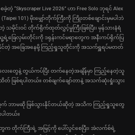
စေခဲ့တဲ့ “Skyscraper Live 2026” ဟာ Free Solo ဘုရင် Alex
Taipei 101) မိုးမျှော်တိုက်ကြီးကို ကြိုးတစ်ချောင်းမှမပါဘဲ
းဝင် တိုက်ရိုက်ထုတ်လွှင့်မှုကြီးဖြစ်ပြီး၊ မှန်သားနံရံ
ူ့ရဲ့ခြေလှမ်းတိုင်းကို ဒရုန်းကင်မရာတွေက အနီးကပ်ရိုက်ပြ
်တဲ့ အခြေအနေမို့ ကြည့်ရှုသူတိုင်းကို အသက်ရှူရပ်မတတ်
်းလေးတွေနဲ့ တွယ်ကပ်ပြီး တက်နေတဲ့အချိန်မှာ ကြည့်နေတဲ့သူ
် ဖြစ်ရပါတယ်။ တစ်ချက်ချော်တာနဲ့ အသက်ဆုံးရှုံးသွား
ွက် ဘာမဆို ဖြစ်သွားနိုင်တယ်ဆိုတဲ့ အသိက ကြည့်ရှုသူတွေ
ထားပါတယ်။
တွေက တိုက်ကြီးရဲ့ အမြင့်ကို ပေါ်လွင်စေပြီး၊ အဲလက်စ်ရဲ့