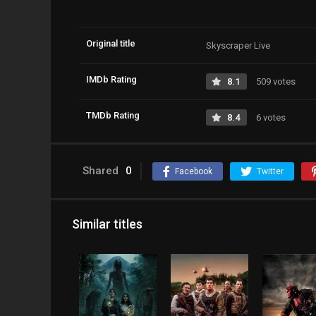
Original title
Skyscraper Live
IMDb Rating
8.1
509 votes
TMDb Rating
8.4
6 votes
Shared
0
Facebook
Twitter
Similar titles