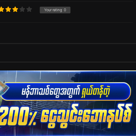
Your rating:
0