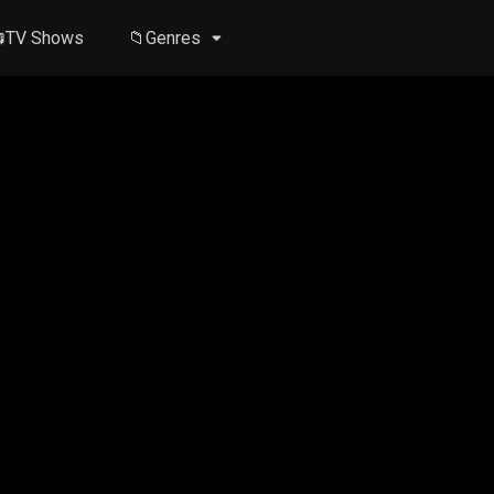
TV Shows
📁Genres