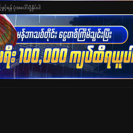
င့်ရန် ပုံအပေါ်သို့နှိပ်ပါ