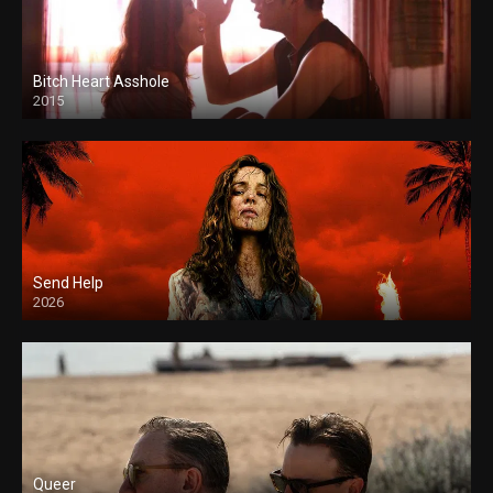
Bitch Heart Asshole
2015
Send Help
2026
Queer