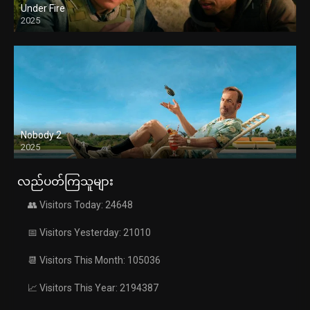
Under Fire
2025
Nobody 2
2025
လည်ပတ်ကြသူများ
👥 Visitors Today: 24648
📅 Visitors Yesterday: 21010
📆 Visitors This Month: 105036
📈 Visitors This Year: 2194387