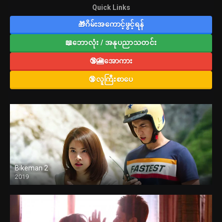
Quick Links
🎁ဂိမ်းအကောင့်ဖွင့်ရန်
📖ဘောလုံး / အနုပညာသတင်း
🔞🎦အောကား
🔞လူကြီးစာပေ
Bikeman 2
2019