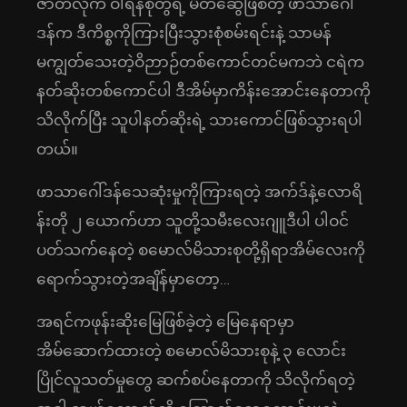
ဇာတ်လိုက် ဝါရန်စုံတွဲရဲ့ မိတ်ဆွေဖြစ်တဲ့ ဖာသာဂေါ်
ဒန်က ဒီကိစ္စကိုကြားပြီးသွားစုံစမ်းရင်းနဲ့ သာမန်
မကျွတ်သေးတဲ့ဝိဉာာဉ်တစ်ကောင်တင်မကဘဲ ငရဲက
နတ်ဆိုးတစ်ကောင်ပါ ဒီအိမ်မှာကိန်းအောင်းနေတာကို
သိလိုက်ပြီး သူပါနတ်ဆိုးရဲ့ သားကောင်ဖြစ်သွားရပါ
တယ်။
ဖာသာဂေါ်ဒန်သေဆုံးမှုကိုကြားရတဲ့ အက်ဒ်နဲ့လောရိ
န်းတို ၂ ယောက်ဟာ သူတို့သမီးလေးဂျူဒီပါ ပါဝင်
ပတ်သက်နေတဲ့ စမောလ်မိသားစုတို့ရှိရာအိမ်လေးကို
ရောက်သွားတဲ့အချိန်မှာတော့…
အရင်ကဖုန်းဆိုးမြေဖြစ်ခဲ့တဲ့ မြေနေရာမှာ
အိမ်ဆောက်ထားတဲ့ စမောလ်မိသားစုနဲ့ ၃ လောင်း
ပြိုင်လူသတ်မှုတွေ ဆက်စပ်နေတာကို သိလိုက်ရတဲ့