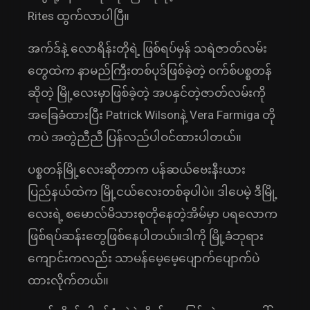
Rites ထွက်လာပါပြီ။
အက်ဒ်နဲ့ လောရိန်းတိုရဲ့ ဖြစ်ရပ်မှန် သရဲဇာတ်လမ်း
တွေထဲက နာမည်ကြီးတစ်ပုဒ်ဖြစ်ခဲ့တဲ့ ဝက်စ်ပစ္စတန်
ဆိုတဲ့ မြို့လေးမှာဖြစ်ခဲ့တဲ့ အပနှင်တဲ့ဇာတ်လမ်းကို
အခြေခံထားပြီး Patrick Wilsonနဲ့ Vera Farmiga တို
ကပဲ အတွဲညီညီ ပြန်လည်ပါဝင်ထားပါတယ်။
ပစ္စတန်မြို့လေးဆိုတာက ပန်ဆယ်ဗေးနီးယား
ပြည်နယ်ထဲက မြို့ငယ်လေးတစ်ခုပါပဲ။ ဒါပေမဲ့ ဒီမြို့
လေးရဲ့ စမောလ်မိသားစုတိုနေတဲ့အိမ်မှာ ပရလောက
ဖြစ်ရပ်ဆန်းတွေဖြစ်နေပါတယ်။ဒါကို မြို့ခံဘုရား
ကျောင်းကလည်း သာမန်မေ့မေ့ပျောက်ပျောက်ပဲ
ထားလိုက်တယ်။