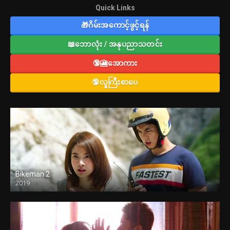
Quick Links
🎁ဂိမ်းအကောင့်ဖွင့်ရန်
📖ဘောလုံး / အနုပညာသတင်း
🔞🎦အောကား
🔞လူကြီးစာပေ
Bikeman 2
2019