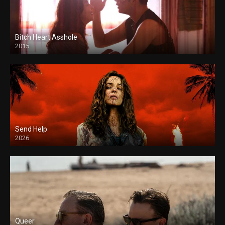
Bitch Heart Asshole
2015
Send Help
2026
Queer