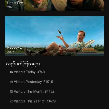
Under Fire
2025
Nobody 2
2025
လည်ပတ်ကြသူများ
👥 Visitors Today: 3740
📅 Visitors Yesterday: 21010
📆 Visitors This Month: 84128
📈 Visitors This Year: 2173479