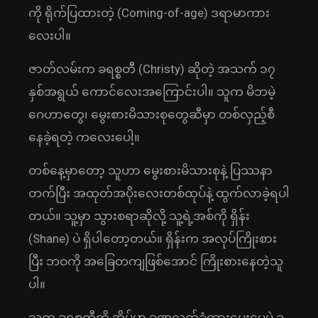
ကို ရိုက်ပြထားတဲ့ (Coming-of-age) ဒရာမာကား
လေးပါ။
ဇာတ်လမ်းက ခရစ္စတီ (Christy) ဆိုတဲ့ အသက် ၁၇
နှစ်အရွယ် ကောင်လေးအကြောင်းပါ။ သူက မိဘမဲ့
ဂေဟာတွေ၊ မွေးစားမိသားစုတွေဆီမှာ တစ်လှည့်စီ
နေခဲ့ရတဲ့ ကလေးပေါ့။
တစ်နေ့မှာတော့ သူဟာ မွေးစားမိသားစုနဲ့ ပြဿနာ
တက်ပြီး အထုတ်အပိုးလေးတစ်ထုပ်နဲ့ ထွက်လာခဲ့ရပါ
တယ်။ သူ့မှာ သွားစရာဆိုလို့ သူ့ရဲ့အစ်ကို ရှိန်း
(Shane) ပဲ ရှိပါတော့တယ်။ ရှိန်းက အလုပ်ကြိုးစား
ပြီး ဘဝကို အခြေတကျဖြစ်အောင် ကြိုးစားနေတဲ့သူ
ပါ။
သူက ခရစ္စတီကို အိမ်မှာ ခဏလက်ခံထားပေးပေမဲ့ ခ