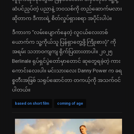
ဆံပင်ညှပ်တဲ့ ပညာနဲ့ ဘဝသစ်ကို တည်ဆောက်မလား
ဆိုတာက ဒီကားရဲ့ စိတ်လှုပ်ရှားစရာ အပိုင်းပါပဲ။
ဒီကားက “လမ်းပျောက်နေတဲ့ လူငယ်လေးတစ်
ယောက်က သူ့ကိုယ်သူ ပြန်ရှာတွေ့ဖို့ ကြိုးစားပုံ” ကို
အရမ်း သဘာဝကျကျ ရိုက်ပြထားတာပါ။ ၂၀၂၅
Berlinale ရုပ်ရှင်ပွဲတော်မှာတောင် ဆုတွေရခဲ့တဲ့ ကား
ကောင်းလေးပါ။ မင်းသားလေး Danny Power က ခရ
စ္စတီးအဖြစ် သရုပ်ဆောင်တာ တကယ့်ကို အသက်ဝင်
ပါတယ်။
based on short film
coming of age