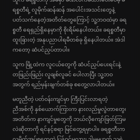
ရစ္စတီရဲ့ လူမိုက်ဆန်ဆန် အပေါင်းအသင်းတွေနဲ့
ပတ်သက်နေတဲ့အတိတ်တွေကြောင့် သူ့ဘဝထဲမှာ ခရ
စ္စတီ ရေရှည်ရှိနေမှာကို စိုးရိမ်နေပါတယ်။ ခရစ္စတီမှာ
ထူးခြားတဲ့ အနုပညာပါရမီတစ်ခု ရှိနေပါတယ်။ အဲဒါ
ကတော့ ဆံပင်ညှပ်တာပါ။
သူက မြို့ထဲက လူငယ်တွေကို ဆံပင်ညှပ်ပေးရင်းနဲ့
တဖြည်းဖြည်း လူချစ်လူခင် ပေါလာပြီး သူ့ဘဝ
အတွက် ရည်မှန်းချက်တစ်ခု စတွေ့လာပါတယ်။
မတူညီတဲ့ ပတ်ဝန်းကျင်မှာ ကြီးပြင်းလာရတဲ့
ညီအစ်ကို နှစ်ယောက်ကြားက နားလည်မှုလွဲတာတွေ၊
အတိတ်က နာကျင်မှုတွေကို ဘယ်လိုကျော်ဖြတ်ကြမ
လဲဆိုတာကို ရင်နင့်စရာ မြင်တွေ့ရမှာပါ။ ခရစ္စတီးက
လူမိုက်အုပ်စုတွေထဲ ပြန်ဝင်မလား၊ ဒါမှမဟုတ် သူ့ရဲ့