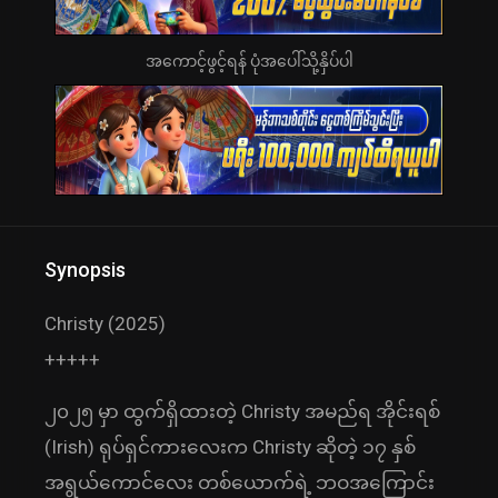
အကောင့်ဖွင့်ရန် ပုံအပေါ်သို့နှိပ်ပါ
Synopsis
Christy (2025)
+++++
၂၀၂၅ မှာ ထွက်ရှိထားတဲ့ Christy အမည်ရ အိုင်းရစ်
(Irish) ရုပ်ရှင်ကားလေးက Christy ဆိုတဲ့ ၁၇ နှစ်
အရွယ်ကောင်လေး တစ်ယောက်ရဲ့ ဘဝအကြောင်း